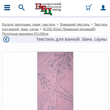
ГЛАВНОЕ МЕНЮ
Контакты
Каталог продукции: ткани, текстиль
>
Домашний текстиль
>
Текстиль
Каталог
для ванной, бани, сауны
>
6с102.411ж1 Провинция (розовый5)
Ткани
Полотенце махровое 67х150см
Домашний текстиль
Текстиль для ванной, бани, сауны
Одежда
Ковры
Текстиль для ресторанов и
гостиниц
Текстильная галантерея и
фурнитура
Условия работы
Оплата и доставка
Как оформить заказ
Вакансии
Как нас найти
Написать нам