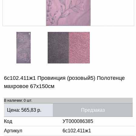
Доверенность на
получение груза
Документы по работе с
персональными данными
Письмо руководителю
Вопросы и ответы
Добавить
Новости | Статьи
в
корзину
6с102.411ж1 Провинция (розовый5) Полотенце
махровое 67х150см
В наличии: 0 шт.
Цена:
565,83
р.
Предзаказ
Код
УТ000086385
Артикул
6с102.411ж1