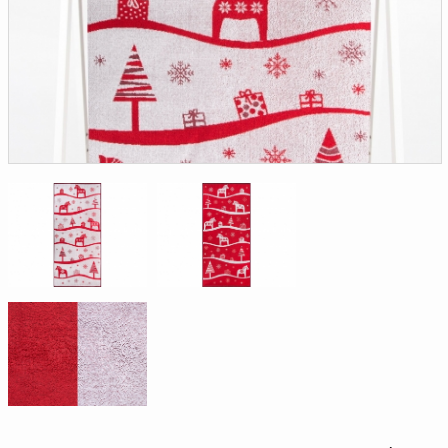
Доверенность на
получение груза
Документы по работе с
персональными данными
Письмо руководителю
Вопросы и ответы
Добавить
Новости | Статьи
в
корзину