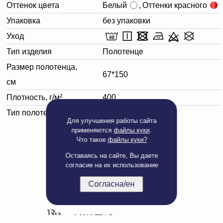
Оттенок цвета
Белый
,
Оттенки красного
Упаковка
без упаковки
Уход
Тип изделия
Полотенце
Размер полотенца,
67*150
см
Плотность, г/м²
400
Тип полотенца
Банное
Для улучшения работы сайта
применяются
файлы куки
.
Что такое
файлы куки?
Оставаясь на сайте, Вы даете
согласие на их использование
Согласна/ен
Полная версия сайта
© 2019 БТЦ. Все права защищены