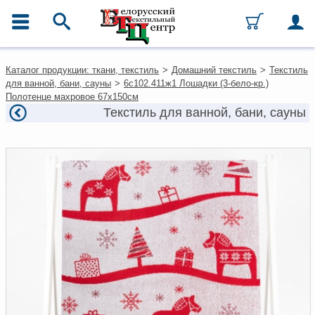
ГЛАВНОЕ МЕНЮ
Контакты
Каталог продукции: ткани, текстиль
>
Домашний текстиль
>
Текстиль
Каталог
для ванной, бани, сауны
>
6с102.411ж1 Лошадки (3-бело-кр.)
Ткани
Полотенце махровое 67х150см
Домашний текстиль
Текстиль для ванной, бани, сауны
Одежда
Ковры
Текстиль для ресторанов и
гостиниц
Текстильная галантерея и
фурнитура
Условия работы
Оплата и доставка
Как оформить заказ
Вакансии
Как нас найти
Написать нам