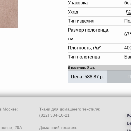
Упаковка
бе
Уход
Тип изделия
По
Размер полотенца,
67
см
Плотность, г/м²
40
Тип полотенца
Ба
В наличии: 0 шт.
Цена:
588,87
р.
П
в Москве:
Ткани для домашнего текстиля:
(812) 334-10-21
К
В
ановых, 29А
Домашний текстиль: