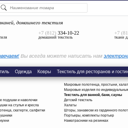
ПОДСКАЗКИ
ТОВАРЫ
каней, домашнего текстиля
+7 (812)
334-10-22
+7 (81
Просмотреть Все
тиля
домашний текстиль
ткани д
КАТЕГОРИИ
вечаем!
Вы всегда можете написать нам
электрон
тиль
Одежда
Ковры
Текстиль для ресторанов и гости
Махровые полотенца, простыни, хала
Махровые изделия по индивидуальны
Текстиль для ванной, бани, сауны
е подушки и наволочки
Детский текстиль
ушки на стулья и кресла
Халаты
тенца, скатерти, салфетки
Шторы, занавески из гардинного поло
рушники
Портьеры, комплекты портьер
 кухни
Наматрасники на резинках