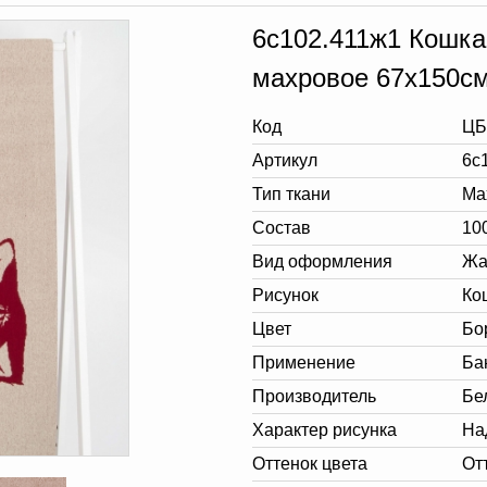
6с102.411ж1 Кошка
махровое 67х150с
Код
ЦБ
Артикул
6с
Тип ткани
Ма
Состав
10
Вид оформления
Жа
Рисунок
Ко
Цвет
Бо
Применение
Ба
Производитель
Бе
Характер рисунка
На
Оттенок цвета
От