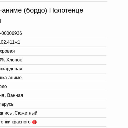
-аниме (бордо) Полотенце
м
-00006936
102.411ж1
хровая
0% Хлопок
ккардовая
шка-аниме
рдо
ня
,
Ванная
ларусь
дпись
,
Сюжетный
тенки красного