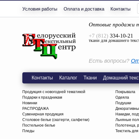
Условия работы
Оплата и доставка
Контакты
Оптовые продажи т
+7 (812)
334-10-21
ткани для домашнего текс
Есть вопросы?
От
Контакты
Каталог
Ткани
Домашний текс
Продукция с новогодней тематикой
Покрывала
Подарки к праздникам
Одеяла
Новинки
Подушки
РАСПРОДАЖА
Декоративны
Сувенирная продукция
Накидки, под
Столовое белье (скатерти, салфетки)
Льняные поло
Постельное белье
Полотенца, 
Пледы
Текстиль для