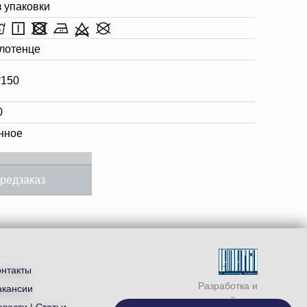
з упаковки
лотенце
*150
0
нное
редзаказ
онтакты
Разработка и
акансии
продвижение сайта —