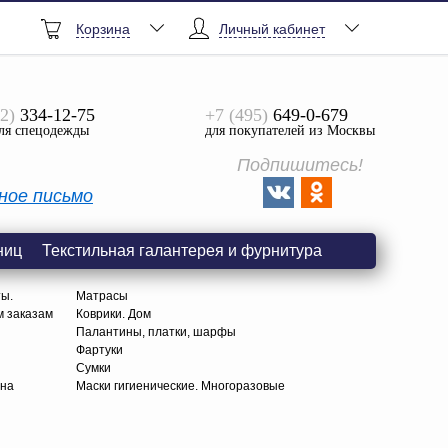
Корзина
Личный кабинет
2)
334-12-75
+7 (495)
649-0-679
ля спецодежды
для покупателей из Москвы
Подпишитесь!
ное письмо
ниц
Текстильная галантерея и фурнитура
ты.
Матрасы
м заказам
Коврики. Дом
Палантины, платки, шарфы
Фартуки
Сумки
тна
Маски гигиенические. Многоразовые