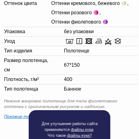
Оттенок цвета
Оттенки кремового, бежевого
,
Оттенки розового
,
Оттенки фиолетового
Упаковка
без упаковки
Уход
Тип изделия
Полотенце
Размер полотенца,
67*150
см
Плотность, г/м²
400
Тип полотенца
Банное
Нежное махровое полотенце для тела фиолетового
оттенка с оригинальным рисунком и надписью.
Похожие товары
в наличии
Для улучшения работы сайта
применяются
файлы куки
.
Что такое
файлы куки?