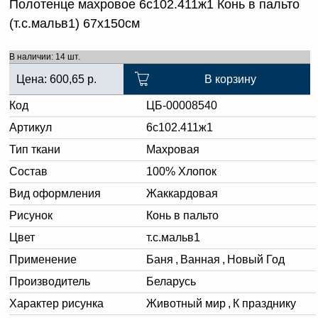
Полотенце махровое 6с102.411ж1 Конь в пальто
(т.с.мальв1) 67х150см
В наличии: 14 шт.
Цена:
600,65
р.
В корзину
Код
ЦБ-00008540
Артикул
6с102.411ж1
Тип ткани
Махровая
Состав
100% Хлопок
Вид оформления
Жаккардовая
Рисунок
Конь в пальто
Цвет
т.с.мальв1
Применение
Баня
,
Ванная
,
Новый Год
Производитель
Беларусь
Характер рисунка
Животный мир
,
К празднику