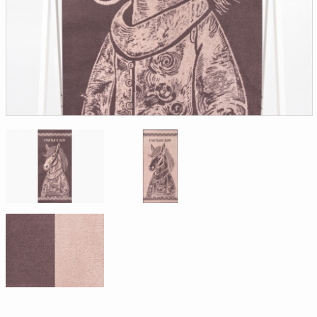
Доверенность на
получение груза
Документы по работе с
персональными данными
Письмо руководителю
Вопросы и ответы
Добавить
Новости | Статьи
в
корзину