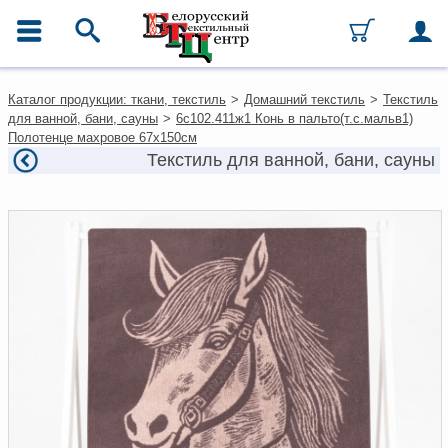
ГЛАВНОЕ МЕНЮ
Контакты
Каталог продукции: ткани, текстиль
>
Домашний текстиль
>
Текстиль
Каталог
для ванной, бани, сауны
>
6с102.411ж1 Конь в пальто(т.с.мальв1)
Ткани
Полотенце махровое 67х150см
Домашний текстиль
Текстиль для ванной, бани, сауны
Одежда
Ковры
Текстиль для ресторанов и
гостиниц
Текстильная галантерея и
фурнитура
Условия работы
Оплата и доставка
Как оформить заказ
Вакансии
Как нас найти
Написать нам