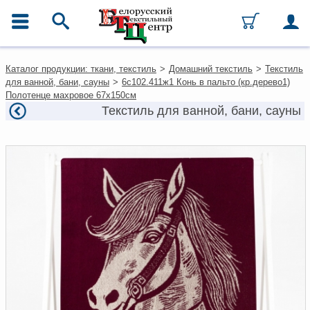
ГЛАВНОЕ МЕНЮ
Контакты
Каталог продукции: ткани, текстиль
>
Домашний текстиль
>
Текстиль
Каталог
для ванной, бани, сауны
>
6с102.411ж1 Конь в пальто (кр.дерево1)
Ткани
Полотенце махровое 67х150см
Домашний текстиль
Текстиль для ванной, бани, сауны
Одежда
Ковры
Текстиль для ресторанов и
гостиниц
Текстильная галантерея и
фурнитура
Условия работы
Оплата и доставка
Как оформить заказ
Вакансии
Как нас найти
Написать нам