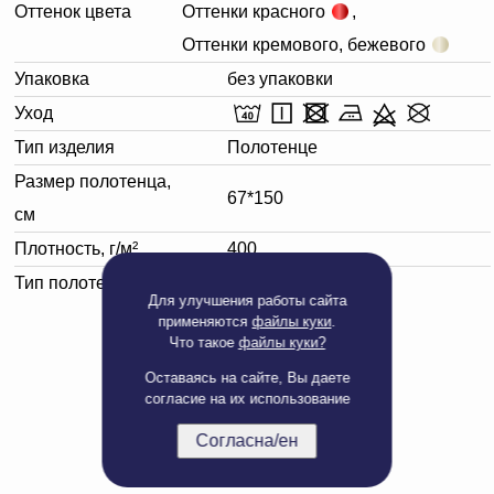
Оттенок цвета
Оттенки красного
,
Оттенки кремового, бежевого
Упаковка
без упаковки
Уход
Тип изделия
Полотенце
Размер полотенца,
67*150
см
Плотность, г/м²
400
Тип полотенца
Банное
Для улучшения работы сайта
применяются
файлы куки
.
Что такое
файлы куки?
Оставаясь на сайте, Вы даете
согласие на их использование
Согласна/ен
Полная версия сайта