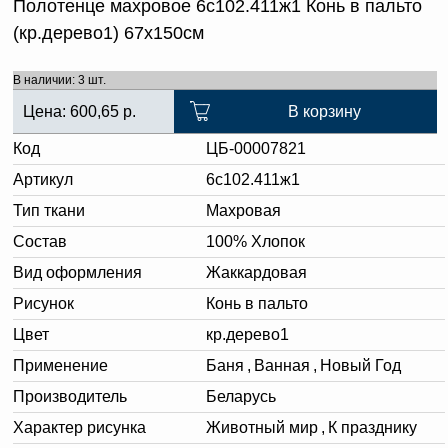
Полотенце махровое 6с102.411ж1 Конь в пальто
(кр.дерево1) 67х150см
В наличии: 3 шт.
Цена:
600,65
р.
В корзину
Код
ЦБ-00007821
Артикул
6с102.411ж1
Тип ткани
Махровая
Состав
100% Хлопок
Вид оформления
Жаккардовая
Рисунок
Конь в пальто
Цвет
кр.дерево1
Применение
Баня
,
Ванная
,
Новый Год
Производитель
Беларусь
Характер рисунка
Животный мир
,
К празднику