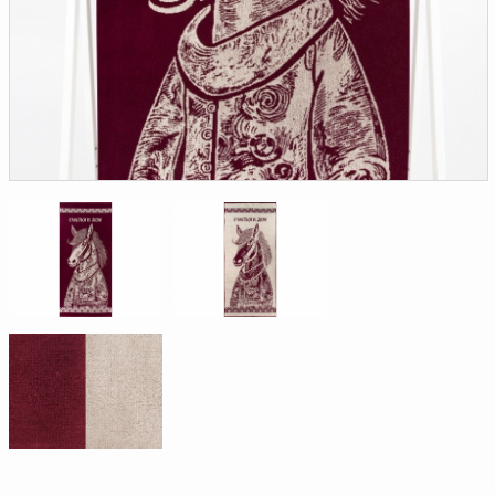
Доверенность на
получение груза
Документы по работе с
персональными данными
Письмо руководителю
Вопросы и ответы
Добавить
Новости | Статьи
в
корзину