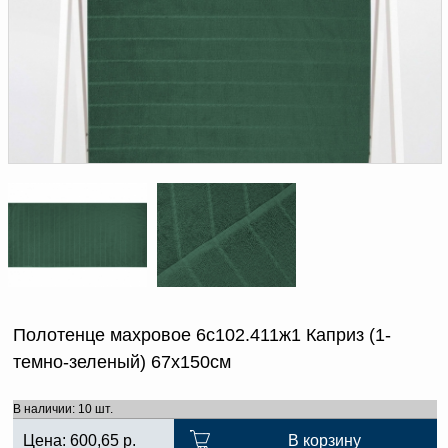
Доверенность на
получение груза
Документы по работе с
персональными данными
Письмо руководителю
Вопросы и ответы
Добавить
Новости | Статьи
в
корзину
Полотенце махровое 6с102.411ж1 Каприз (1-
темно-зеленый) 67х150см
В наличии: 10 шт.
Цена:
600,65
р.
В корзину