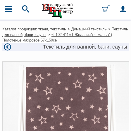
ГЛАВНОЕ МЕНЮ
Контакты
Каталог продукции: ткани, текстиль
>
Домашний текстиль
>
Текстиль
Каталог
для ванной, бани, сауны
>
6с102.411ж1 Желания(т.с.мальв1)
Ткани
Полотенце махровое 67х150см
Домашний текстиль
Текстиль для ванной, бани, сауны
Одежда
Ковры
Текстиль для ресторанов и
гостиниц
Текстильная галантерея и
фурнитура
Условия работы
Оплата и доставка
Как оформить заказ
Вакансии
Как нас найти
Написать нам