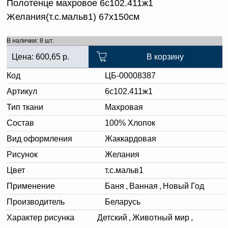
Полотенце махровое 6с102.411ж1
Желания(т.с.мальв1) 67х150см
В наличии: 8 шт.
Цена:
600,65
р.
В корзину
Код
ЦБ-00008387
Артикул
6с102.411ж1
Тип ткани
Махровая
Состав
100% Хлопок
Вид оформления
Жаккардовая
Рисунок
Желания
Цвет
т.с.мальв1
Применение
Баня
,
Ванная
,
Новый Год
Производитель
Беларусь
Характер рисунка
Детский
,
Животный мир
,