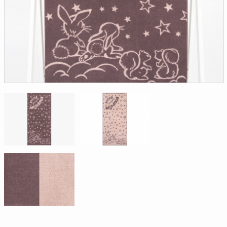
Доверенность на
получение груза
Документы по работе с
персональными данными
Письмо руководителю
Вопросы и ответы
Добавить
Новости | Статьи
в
корзину