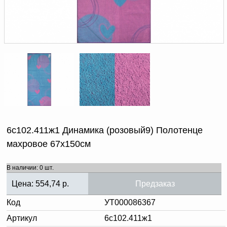
Доверенность на
получение груза
Документы по работе с
персональными данными
Письмо руководителю
Вопросы и ответы
Добавить
Новости | Статьи
в
корзину
6с102.411ж1 Динамика (розовый9) Полотенце
махровое 67х150см
В наличии: 0 шт.
Цена:
554,74
р.
Предзаказ
Код
УТ000086367
Артикул
6с102.411ж1