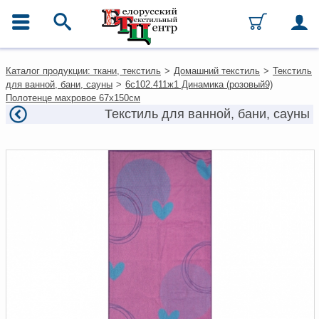
ГЛАВНОЕ МЕНЮ
Контакты
Каталог продукции: ткани, текстиль
>
Домашний текстиль
>
Текстиль
Каталог
для ванной, бани, сауны
>
6с102.411ж1 Динамика (розовый9)
Ткани
Полотенце махровое 67х150см
Домашний текстиль
Текстиль для ванной, бани, сауны
Одежда
Ковры
Текстиль для ресторанов и
гостиниц
Текстильная галантерея и
фурнитура
Условия работы
Оплата и доставка
Как оформить заказ
Вакансии
Как нас найти
Написать нам