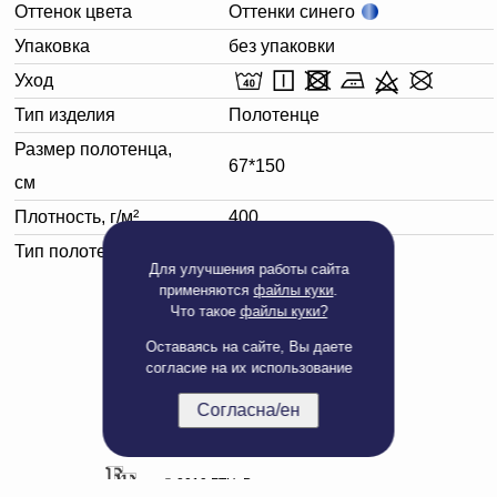
Оттенок цвета
Оттенки синего
Упаковка
без упаковки
Уход
Тип изделия
Полотенце
Размер полотенца,
67*150
см
Плотность, г/м²
400
Тип полотенца
Банное
Для улучшения работы сайта
применяются
файлы куки
.
Что такое
файлы куки?
Оставаясь на сайте, Вы даете
согласие на их использование
Согласна/ен
Полная версия сайта
© 2019 БТЦ. Все права защищены