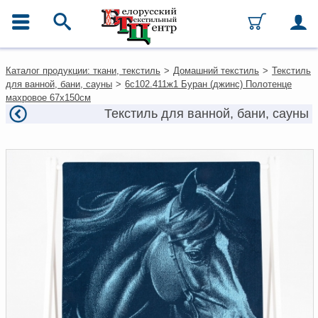
ГЛАВНОЕ МЕНЮ
Контакты
Каталог продукции: ткани, текстиль
>
Домашний текстиль
>
Текстиль
Каталог
для ванной, бани, сауны
>
6с102.411ж1 Буран (джинс) Полотенце
Ткани
махровое 67х150см
Домашний текстиль
Текстиль для ванной, бани, сауны
Одежда
Ковры
Текстиль для ресторанов и
гостиниц
Текстильная галантерея и
фурнитура
Условия работы
Оплата и доставка
Как оформить заказ
Вакансии
Как нас найти
Написать нам