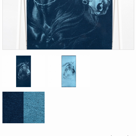
Доверенность на
получение груза
Документы по работе с
персональными данными
Письмо руководителю
Вопросы и ответы
Добавить
Новости | Статьи
в
корзину