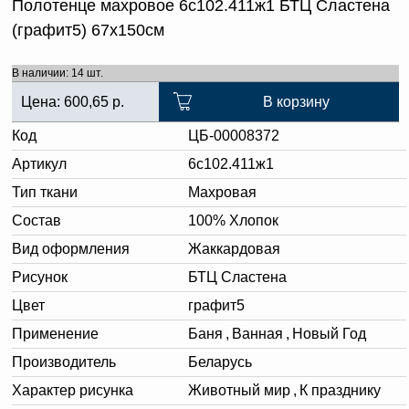
Полотенце махровое 6с102.411ж1 БТЦ Сластена
(графит5) 67х150см
В наличии: 14 шт.
Цена:
600,65
р.
В корзину
Код
ЦБ-00008372
Артикул
6с102.411ж1
Тип ткани
Махровая
Состав
100% Хлопок
Вид оформления
Жаккардовая
Рисунок
БТЦ Сластена
Цвет
графит5
Применение
Баня
,
Ванная
,
Новый Год
Производитель
Беларусь
Характер рисунка
Животный мир
,
К празднику