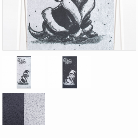
Доверенность на
получение груза
Документы по работе с
персональными данными
Письмо руководителю
Вопросы и ответы
Добавить
Новости | Статьи
в
корзину