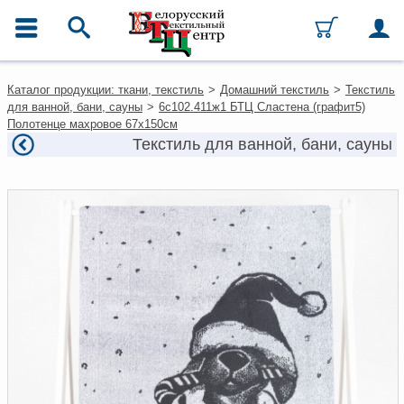
ГЛАВНОЕ МЕНЮ
Контакты
Каталог продукции: ткани, текстиль
>
Домашний текстиль
>
Текстиль
Каталог
для ванной, бани, сауны
>
6с102.411ж1 БТЦ Сластена (графит5)
Ткани
Полотенце махровое 67х150см
Домашний текстиль
Текстиль для ванной, бани, сауны
Одежда
Ковры
Текстиль для ресторанов и
гостиниц
Текстильная галантерея и
фурнитура
Условия работы
Оплата и доставка
Как оформить заказ
Вакансии
Как нас найти
Написать нам