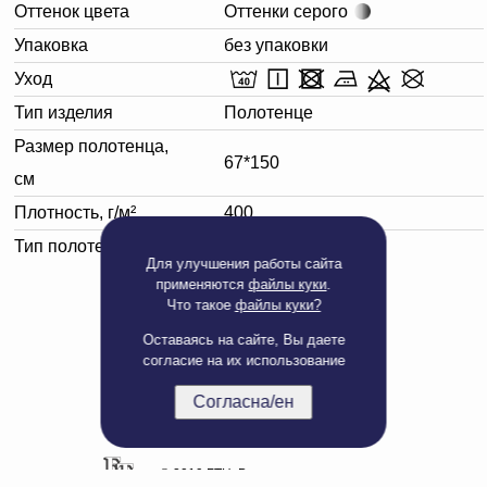
Оттенок цвета
Оттенки серого
Упаковка
без упаковки
Уход
Тип изделия
Полотенце
Размер полотенца,
67*150
см
Плотность, г/м²
400
Тип полотенца
Банное
Для улучшения работы сайта
применяются
файлы куки
.
Что такое
файлы куки?
Оставаясь на сайте, Вы даете
согласие на их использование
Согласна/ен
Полная версия сайта
© 2019 БТЦ. Все права защищены