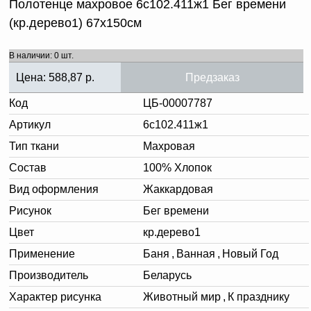
Полотенце махровое 6с102.411ж1 Бег времени
(кр.дерево1) 67х150см
В наличии: 0 шт.
Цена:
588,87
р.
Предзаказ
Код
ЦБ-00007787
Артикул
6с102.411ж1
Тип ткани
Махровая
Состав
100% Хлопок
Вид оформления
Жаккардовая
Рисунок
Бег времени
Цвет
кр.дерево1
Применение
Баня
,
Ванная
,
Новый Год
Производитель
Беларусь
Характер рисунка
Животный мир
,
К празднику