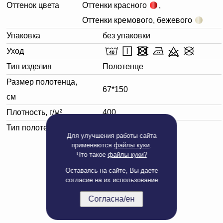
Оттенок цвета
Оттенки красного
,
Оттенки кремового, бежевого
Упаковка
без упаковки
Уход
Тип изделия
Полотенце
Размер полотенца,
67*150
см
Плотность, г/м²
400
Тип полотенца
Банное
Для улучшения работы сайта
применяются
файлы куки
.
Что такое
файлы куки?
Оставаясь на сайте, Вы даете
согласие на их использование
Согласна/ен
Полная версия сайта