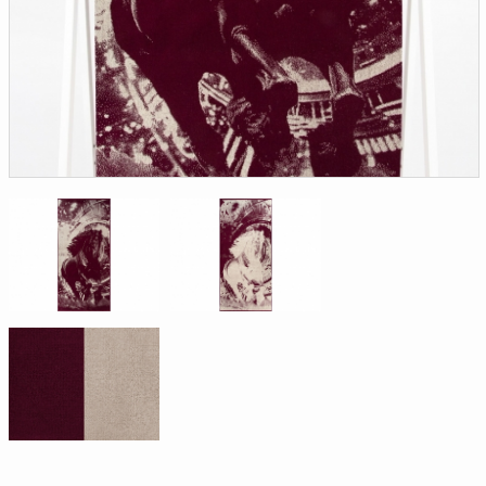
Доверенность на
получение груза
Документы по работе с
персональными данными
Письмо руководителю
Вопросы и ответы
Добавить
Новости | Статьи
в
корзину