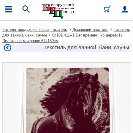
ГЛАВНОЕ МЕНЮ
Контакты
Каталог продукции: ткани, текстиль
>
Домашний текстиль
>
Текстиль
Каталог
для ванной, бани, сауны
>
6с102.411ж1 Бег времени (кр.дерево1)
Ткани
Полотенце махровое 67х150см
Домашний текстиль
Текстиль для ванной, бани, сауны
Одежда
Ковры
Текстиль для ресторанов и
гостиниц
Текстильная галантерея и
фурнитура
Условия работы
Оплата и доставка
Как оформить заказ
Вакансии
Как нас найти
Написать нам