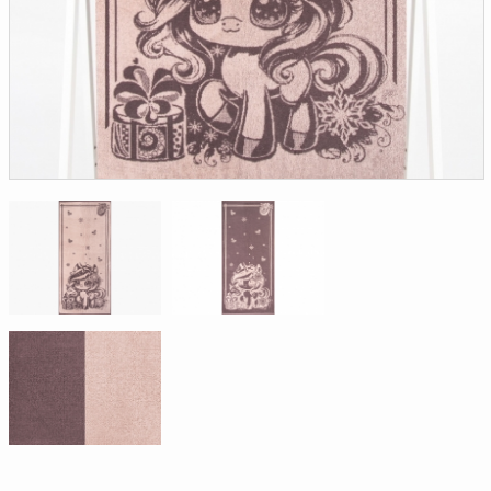
Доверенность на
получение груза
Документы по работе с
персональными данными
Письмо руководителю
Вопросы и ответы
Добавить
Новости | Статьи
в
корзину