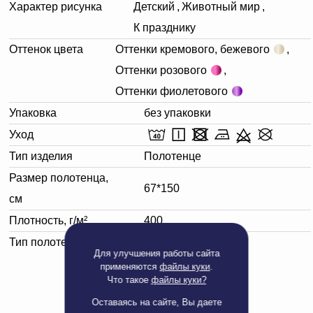
Характер рисунка
Детский
,
Животный мир
,
К празднику
Оттенок цвета
Оттенки кремового, бежевого
,
Оттенки розового
,
Оттенки фиолетового
Упаковка
без упаковки
Уход
Тип изделия
Полотенце
Размер полотенца,
67*150
см
Плотность, г/м²
400
Тип полотенца
Банное
Для улучшения работы сайта
применяются
файлы куки
.
Что такое
файлы куки?
Оставаясь на сайте, Вы даете