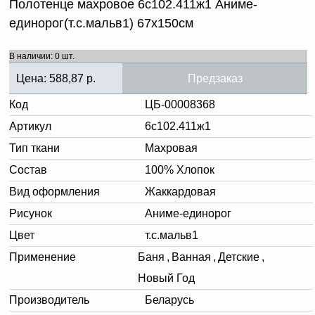
Полотенце махровое 6с102.411ж1 Аниме-
единорог(т.с.мальв1) 67х150см
В наличии: 0 шт.
Цена:
588,87
р.
Предзаказ
Код
ЦБ-00008368
Артикул
6с102.411ж1
Тип ткани
Махровая
Состав
100% Хлопок
Вид оформления
Жаккардовая
Рисунок
Аниме-единорог
Цвет
т.с.мальв1
Применение
Баня
,
Ванная
,
Детские
,
Новый Год
Производитель
Беларусь