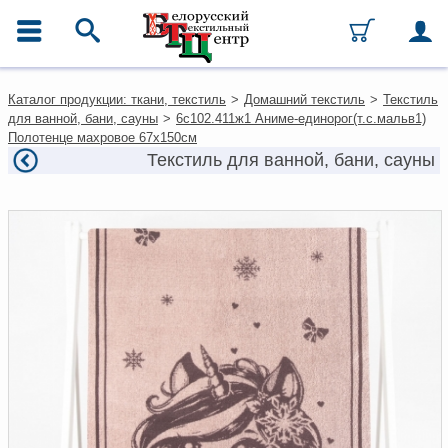
ГЛАВНОЕ МЕНЮ
Контакты
Каталог продукции: ткани, текстиль
>
Домашний текстиль
>
Текстиль
Каталог
для ванной, бани, сауны
>
6с102.411ж1 Аниме-единорог(т.с.мальв1)
Ткани
Полотенце махровое 67х150см
Домашний текстиль
Текстиль для ванной, бани, сауны
Одежда
Ковры
Текстиль для ресторанов и
гостиниц
Текстильная галантерея и
фурнитура
Условия работы
Оплата и доставка
Как оформить заказ
Вакансии
Как нас найти
Написать нам