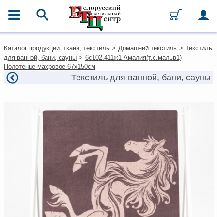
ГЛАВНОЕ МЕНЮ
Контакты
Каталог продукции: ткани, текстиль
>
Домашний текстиль
>
Текстиль
Каталог
для ванной, бани, сауны
>
6с102.411ж1 Амалия(т.с.мальв1)
Ткани
Полотенце махровое 67х150см
Домашний текстиль
Текстиль для ванной, бани, сауны
Одежда
Ковры
Текстиль для ресторанов и
гостиниц
Текстильная галантерея и
фурнитура
Условия работы
Оплата и доставка
Как оформить заказ
Вакансии
Как нас найти
Написать нам