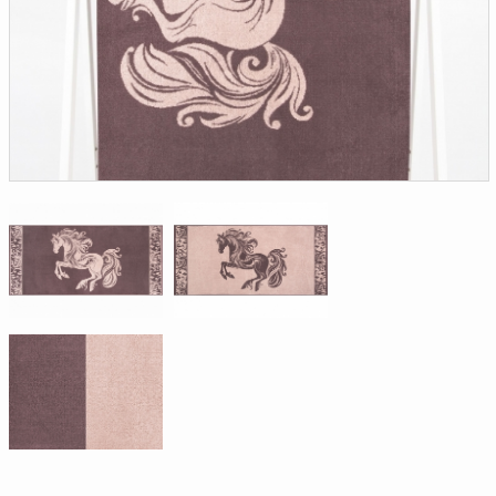
Доверенность на
получение груза
Документы по работе с
персональными данными
Письмо руководителю
Вопросы и ответы
Добавить
Новости | Статьи
в
корзину