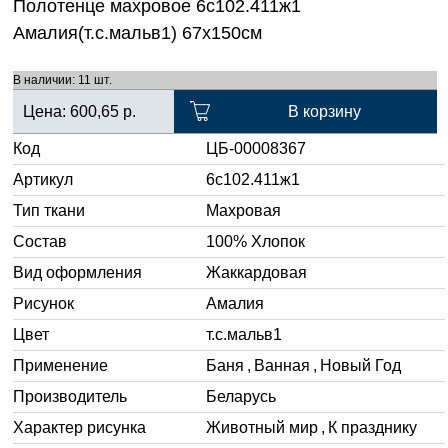
Полотенце махровое 6с102.411ж1
Амалия(т.с.мальв1) 67х150см
В наличии: 11 шт.
Цена:
600,65
р.
В корзину
Код
ЦБ-00008367
Артикул
6с102.411ж1
Тип ткани
Махровая
Состав
100% Хлопок
Вид оформления
Жаккардовая
Рисунок
Амалия
Цвет
т.с.мальв1
Применение
Баня
,
Ванная
,
Новый Год
Производитель
Беларусь
Характер рисунка
Животный мир
,
К празднику