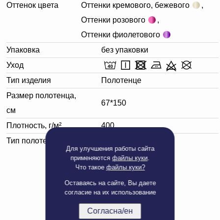
Оттенок цвета
Оттенки кремового, бежевого
,
Оттенки розового
,
Оттенки фиолетового
Упаковка
без упаковки
Уход
Тип изделия
Полотенце
Размер полотенца,
67*150
см
Плотность, г/м²
400
Тип полотенца
Банное
Для улучшения работы сайта
применяются
файлы куки
.
Что такое
файлы куки?
Оставаясь на сайте, Вы даете
согласие на их использование
Согласна/ен
Полная версия сайта