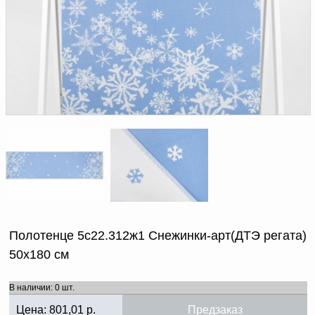
Доверенность на
получение груза
Документы по работе с
персональными данными
Письмо руководителю
Вопросы и ответы
Добавить
Новости | Статьи
в
корзину
Полотенце 5с22.312ж1 Снежинки-арт(ДТЭ регата)
50х180 см
В наличии: 0 шт.
Цена:
801,01
р.
Предзаказ