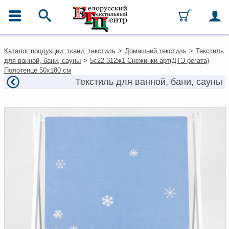
ГЛАВНОЕ МЕНЮ
Контакты
Каталог продукции: ткани, текстиль
>
Домашний текстиль
>
Текстиль
Каталог
для ванной, бани, сауны
>
5с22.312ж1 Снежинки-арт(ДТЭ регата)
Ткани
Полотенце 50х180 см
Домашний текстиль
Текстиль для ванной, бани, сауны
Одежда
Ковры
Текстиль для ресторанов и
гостиниц
Текстильная галантерея и
фурнитура
Условия работы
Оплата и доставка
Как оформить заказ
Вакансии
Как нас найти
Написать нам