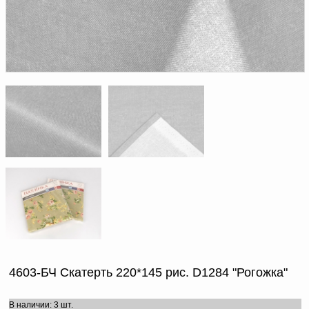
Доверенность на
получение груза
Документы по работе с
персональными данными
Письмо руководителю
Вопросы и ответы
Добавить
Новости | Статьи
в
корзину
4603-БЧ Скатерть 220*145 рис. D1284 "Рогожка"
В наличии: 3 шт.