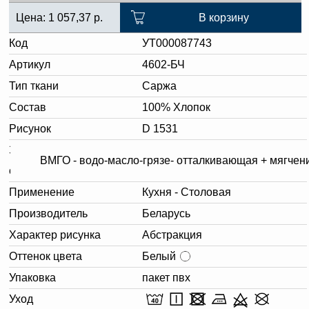
Цена:
1 057,37
р.
В корзину
Код
УТ000087743
Артикул
4602-БЧ
Тип ткани
Саржа
Состав
100% Хлопок
Рисунок
D 1531
Заключительная
ВМГО - водо-масло-грязе- отталкивающая + мягчен
отделка.
Применение
Кухня - Столовая
Производитель
Беларусь
Характер рисунка
Абстракция
Оттенок цвета
Белый
Упаковка
пакет пвх
Уход