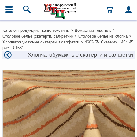
ГЛАВНОЕ МЕНЮ
Контакты
Каталог продукции: ткани, текстиль
>
Домашний текстиль
>
Каталог
Столовое белье (скатерти, салфетки)
>
Столовое белье из хлопка
>
Ткани
Хлопчатобумажные скатерти и салфетки
>
4602-БЧ Скатерть 145*145
Домашний текстиль
рис. D 1531
Одежда
Хлопчатобумажные скатерти и салфетки
Ковры
Текстиль для ресторанов и
гостиниц
Текстильная галантерея и
фурнитура
Условия работы
Оплата и доставка
Как оформить заказ
Вакансии
Как нас найти
Написать нам