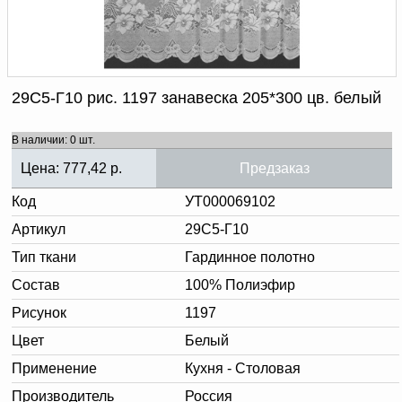
Доверенность на
получение груза
Документы по работе с
персональными данными
Письмо руководителю
Вопросы и ответы
29С5-Г10 рис. 1197 занавеска 205*300 цв. белый
Добавить
Новости | Статьи
в
В наличии: 0 шт.
корзину
Цена:
777,42
р.
Предзаказ
Код
УТ000069102
Артикул
29С5-Г10
Тип ткани
Гардинное полотно
Состав
100% Полиэфир
Рисунок
1197
Цвет
Белый
Применение
Кухня - Столовая
Производитель
Россия