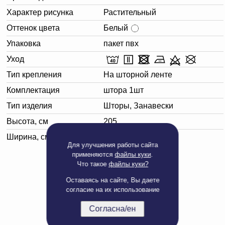
Характер рисунка
Растительный
Оттенок цвета
Белый
Упаковка
пакет пвх
Уход
Тип крепления
На шторной ленте
Комплектация
штора 1шт
Тип изделия
Шторы, Занавески
Высота, см
205
Ширина, см
300
Для улучшения работы сайта
применяются
файлы куки
.
Что такое
файлы куки?
Оставаясь на сайте, Вы даете
согласие на их использование
Согласна/ен
Полная версия сайта