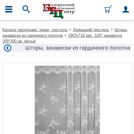
ГЛАВНОЕ МЕНЮ
Контакты
Каталог продукции: ткани, текстиль
>
Домашний текстиль
>
Шторы,
Каталог
занавески из гардинного полотна
>
29С5-Г10 рис. 1197 занавеска
Ткани
205*300 цв. белый
Домашний текстиль
Шторы, занавески из гардинного полотна
Одежда
Ковры
Текстиль для ресторанов и
гостиниц
Текстильная галантерея и
фурнитура
Условия работы
Оплата и доставка
Как оформить заказ
Вакансии
Как нас найти
Написать нам