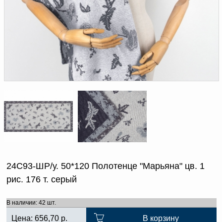
Доверенность на
получение груза
Документы по работе с
персональными данными
Письмо руководителю
Вопросы и ответы
Добавить
Новости | Статьи
в
корзину
24С93-ШР/у. 50*120 Полотенце "Марьяна" цв. 1
рис. 176 т. серый
В наличии: 42 шт.
Цена:
656,70
р.
В корзину