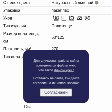
Оттенок цвета
Натуральный льняной
Упаковка
пакет пвх
Уход
Тип изделия
Полотенце
Размер полотенца,
60*125
см
Плотность, г/м²
270
Тип полотенца
Банное
Для улучшения работы сайта
применяются
файлы куки
.
Что такое
файлы куки?
Оставаясь на сайте, Вы даете
согласие на их использование
Согласна/ен
Полная версия сайта
© 2019 БТЦ. Все права защищены