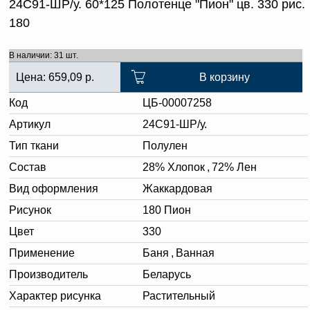
24С91-ШР/у. 60*125 Полотенце "Пион" цв. 330 рис.
180
В наличии: 31 шт.
Цена:
659,09
р.
В корзину
Код
ЦБ-00007258
Артикул
24С91-ШР/у.
Тип ткани
Полулен
Состав
28% Хлопок
,
72% Лен
Вид оформления
Жаккардовая
Рисунок
180 Пион
Цвет
330
Применение
Баня
,
Ванная
Производитель
Беларусь
Характер рисунка
Растительный