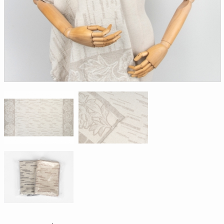
Доверенность на
получение груза
Документы по работе с
персональными данными
Письмо руководителю
Вопросы и ответы
Добавить
Новости | Статьи
в
корзину