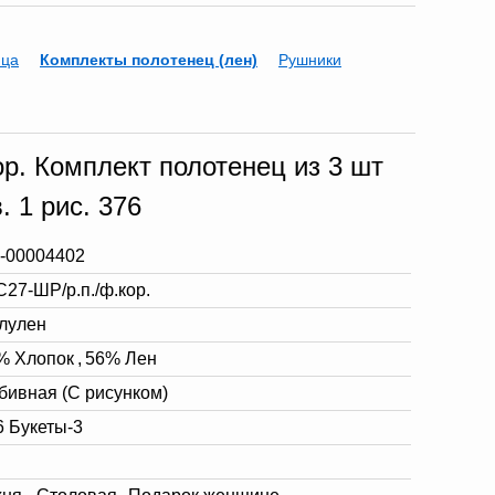
нца
Комплекты полотенец (лен)
Рушники
р. Комплект полотенец из 3 шт
. 1 рис. 376
-00004402
С27-ШР/р.п./ф.кор.
лулен
% Хлопок
,
56% Лен
бивная (С рисунком)
6 Букеты-3