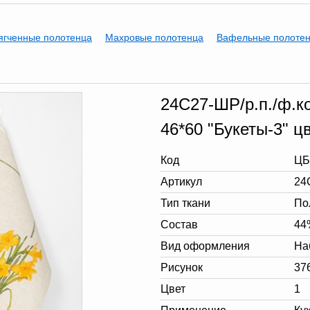
ягченные полотенца
Махровые полотенца
Вафельные полоте
24С27-ШР/р.п./ф.ко
46*60 "Букеты-3" цв
Код
ЦБ
Артикул
24
Тип ткани
По
Состав
44
Вид оформления
На
Рисунок
37
Цвет
1