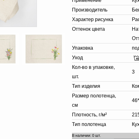
Применение
Ку
Производитель
Бе
Характер рисунка
Ра
Оттенок цвета
На
От
Упаковка
по
Уход
Кол-во в упаковке,
3
шт.
Тип изделия
Ко
Размер полотенца,
46
см
Плотность, г/м²
21
Тип полотенца
Ку
В наличии: 0 шт.