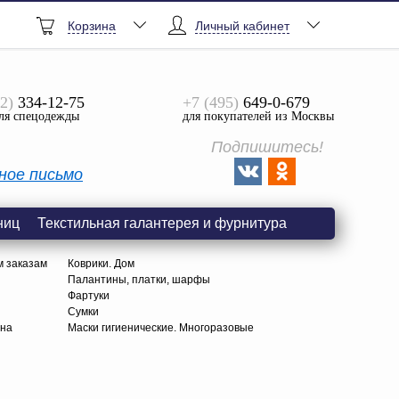
Корзина
Личный кабинет
2)
334-12-75
+7 (495)
649-0-679
ля спецодежды
для покупателей из Москвы
Подпишитесь!
ное письмо
ниц
Текстильная галантерея и фурнитура
м заказам
Коврики. Дом
Палантины, платки, шарфы
Фартуки
Сумки
тна
Маски гигиенические. Многоразовые