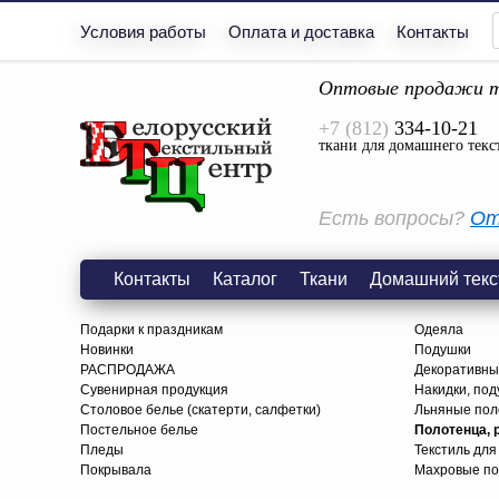
Условия работы
Оплата и доставка
Контакты
Оптовые продажи т
+7 (812)
334-10-21
ткани для домашнего текс
Есть вопросы?
От
Контакты
Каталог
Ткани
Домашний текс
Подарки к праздникам
Одеяла
Новинки
Подушки
РАСПРОДАЖА
Декоративны
Сувенирная продукция
Накидки, под
Столовое белье (скатерти, салфетки)
Льняные поло
Постельное белье
Полотенца, 
Пледы
Текстиль для
Покрывала
Махровые по