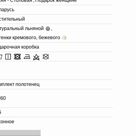
хня - Столовая
,
Подарок женщине
ларусь
стительный
туральный льняной
,
тенки кремового, бежевого
дарочная коробка
мплект полотенец
*60
5
хонное