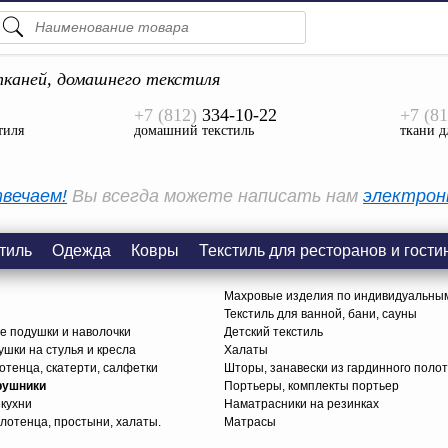
ПОДСКАЗКИ
ТОВАРЫ
каней, домашнего текстиля
+7 (812)
334-10-22
+7 (81
Просмотреть Все
тиля
домашний текстиль
ткани д
КАТЕГОРИИ
вечаем!
Вы всегда можете написать нам
электрон
тиль
Одежда
Ковры
Текстиль для ресторанов и гости
Махровые изделия по индивидуальны
Текстиль для ванной, бани, сауны
е подушки и наволочки
Детский текстиль
ушки на стулья и кресла
Халаты
тенца, скатерти, салфетки
Шторы, занавески из гардинного поло
рушники
Портьеры, комплекты портьер
 кухни
Наматрасники на резинках
лотенца, простыни, халаты.
Матрасы