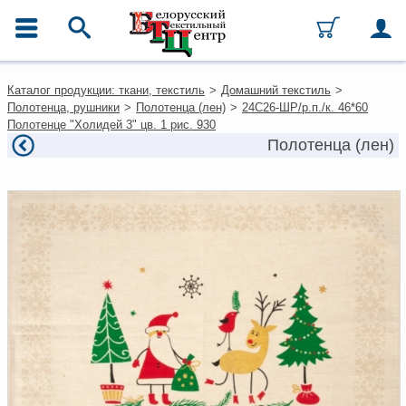
ГЛАВНОЕ МЕНЮ
Контакты
Каталог продукции: ткани, текстиль
>
Домашний текстиль
>
Каталог
Полотенца, рушники
>
Полотенца (лен)
>
24С26-ШР/р.п./к. 46*60
Ткани
Полотенце "Холидей 3" цв. 1 рис. 930
Домашний текстиль
Полотенца (лен)
Одежда
Ковры
Текстиль для ресторанов и
гостиниц
Текстильная галантерея и
фурнитура
Условия работы
Оплата и доставка
Как оформить заказ
Вакансии
Как нас найти
Написать нам