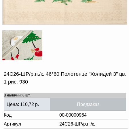
Доверенность на
получение груза
Документы по работе с
персональными данными
Письмо руководителю
Вопросы и ответы
Добавить
Новости | Статьи
в
корзину
24С26-ШР/р.п./к. 46*60 Полотенце "Холидей 3" цв.
1 рис. 930
В наличии: 0 шт.
Цена:
110,72
р.
Предзаказ
Код
00-00000964
Артикул
24С26-ШР/р.п./к.