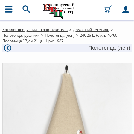
ГЛАВНОЕ МЕНЮ
Контакты
Каталог продукции: ткани, текстиль
>
Домашний текстиль
>
Каталог
Полотенца, рушники
>
Полотенца (лен)
>
24С26-ШР/р.п. 46*60
Ткани
Полотенце "Гуси 2" цв. 1 рис. 987
Домашний текстиль
Полотенца (лен)
Одежда
Ковры
Текстиль для ресторанов и
гостиниц
Текстильная галантерея и
фурнитура
Условия работы
Оплата и доставка
Как оформить заказ
Вакансии
Как нас найти
Написать нам