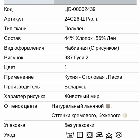
Код
ЦБ-00002439
Артикул
24С26-ШР/р.п.
Тип ткани
Полулен
Состав
44% Хлопок
,
56% Лен
Вид оформления
Набивная (С рисунком)
Рисунок
987 Гуси 2
Цвет
1
Применение
Кухня - Столовая
,
Пасха
Производитель
Беларусь
Характер рисунка
Животный мир
Оттенок цвета
Натуральный льняной
,
Оттенки кремового, бежевого
Упаковка
без упаковки
Уход