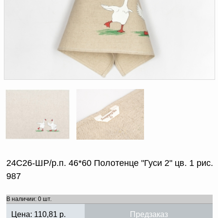
Доверенность на
получение груза
Документы по работе с
персональными данными
Письмо руководителю
Вопросы и ответы
Добавить
Новости | Статьи
в
корзину
24С26-ШР/р.п. 46*60 Полотенце "Гуси 2" цв. 1 рис.
987
В наличии: 0 шт.
Цена:
110,81
р.
Предзаказ