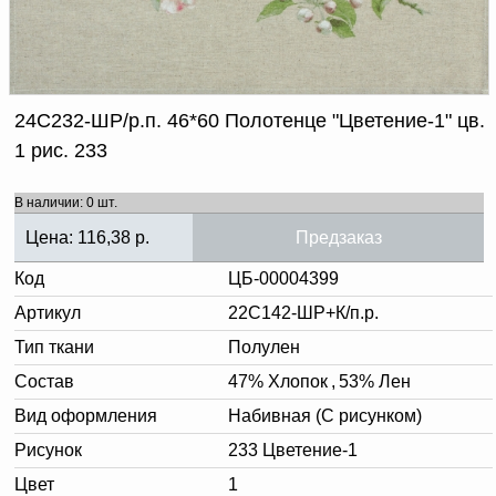
Доверенность на
получение груза
Документы по работе с
персональными данными
Письмо руководителю
Вопросы и ответы
24С232-ШР/р.п. 46*60 Полотенце "Цветение-1" цв.
Добавить
Новости | Статьи
1 рис. 233
в
корзину
В наличии: 0 шт.
Цена:
116,38
р.
Предзаказ
Код
ЦБ-00004399
Артикул
22С142-ШР+К/п.р.
Тип ткани
Полулен
Состав
47% Хлопок
,
53% Лен
Вид оформления
Набивная (С рисунком)
Рисунок
233 Цветение-1
Цвет
1