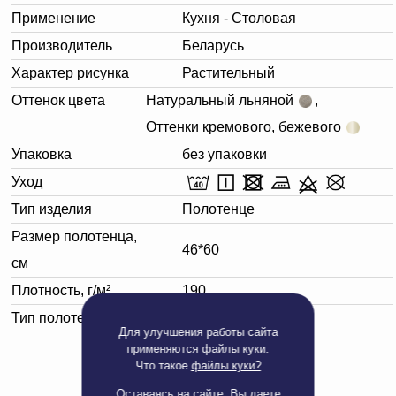
Применение
Кухня - Столовая
Производитель
Беларусь
Характер рисунка
Растительный
Оттенок цвета
Натуральный льняной
,
Оттенки кремового, бежевого
Упаковка
без упаковки
Уход
Тип изделия
Полотенце
Размер полотенца,
46*60
см
Плотность, г/м²
190
Тип полотенца
Кухонное
Для улучшения работы сайта
применяются
файлы куки
.
Что такое
файлы куки?
Оставаясь на сайте, Вы даете