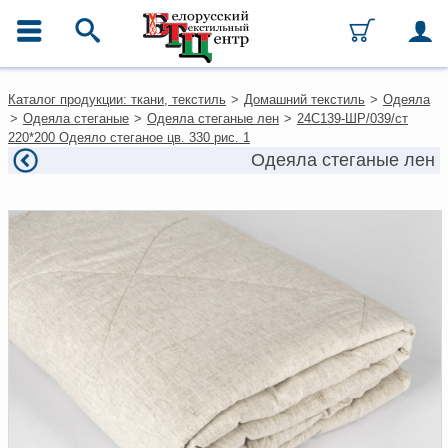
ГЛАВНОЕ МЕНЮ
Контакты
Каталог продукции: ткани, текстиль
>
Домашний текстиль
>
Одеяла
Каталог
>
Одеяла стеганые
>
Одеяла стеганые лен
>
24С139-ШР/039/ст
Ткани
220*200 Одеяло стеганое цв. 330 рис. 1
Домашний текстиль
Одеяла стеганые лен
Одежда
Ковры
Текстиль для ресторанов и
гостиниц
Текстильная галантерея и
фурнитура
Условия работы
Оплата и доставка
Как оформить заказ
Вакансии
Как нас найти
Написать нам