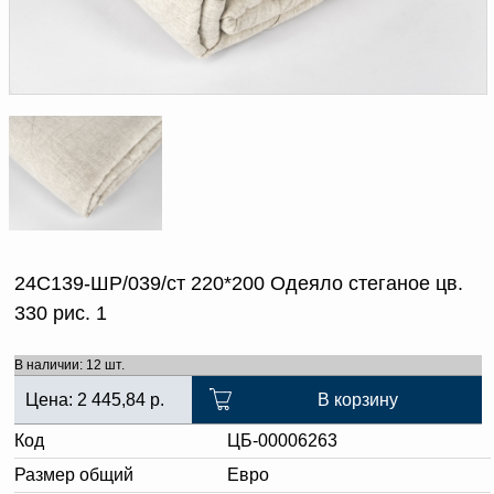
Доверенность на
получение груза
Документы по работе с
персональными данными
Письмо руководителю
Вопросы и ответы
Добавить
Новости | Статьи
в
корзину
24С139-ШР/039/ст 220*200 Одеяло стеганое цв.
330 рис. 1
В наличии: 12 шт.
Цена:
2 445,84
р.
В корзину
Код
ЦБ-00006263
Размер общий
Евро