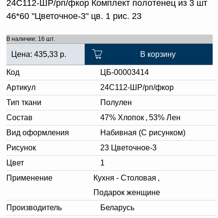
24С112-ШР/рп/фкор Комплект полотенец из 3 шт
46*60 "Цветочное-3" цв. 1 рис. 23
В наличии: 16 шт.
Цена:
435,33
р.
В корзину
Код
ЦБ-00003414
Артикул
24С112-ШР/рп/фкор
Тип ткани
Полулен
Состав
47% Хлопок
,
53% Лен
Вид оформления
Набивная (С рисунком)
Рисунок
23 Цветочное-3
Цвет
1
Применение
Кухня - Столовая
,
Подарок женщине
Производитель
Беларусь