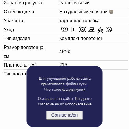
Характер рисунка
Растительный
Оттенок цвета
Натуральный льняной
Упаковка
картонная коробка
Уход
Тип изделия
Комплект полотенец
Размер полотенца,
46*60
см
Плотность, г/м²
215
Тип полотенца
Кухонное
Для улучшения работы сайта
применяются
файлы куки
.
Что такое
файлы куки?
Оставаясь на сайте, Вы даете
согласие на их использование
Согласна/ен
Полная версия сайта