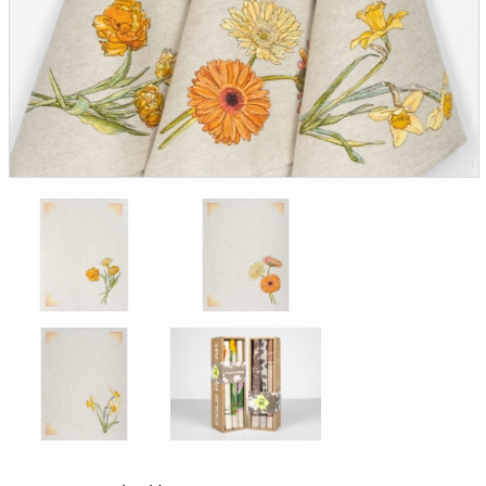
Доверенность на
получение груза
Документы по работе с
персональными данными
Письмо руководителю
Вопросы и ответы
Добавить
Новости | Статьи
в
корзину