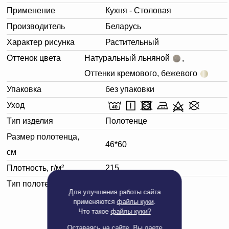
Применение
Кухня - Столовая
Производитель
Беларусь
Характер рисунка
Растительный
Оттенок цвета
Натуральный льняной
,
Оттенки кремового, бежевого
Упаковка
без упаковки
Уход
Тип изделия
Полотенце
Размер полотенца,
46*60
см
Плотность, г/м²
215
Тип полотенца
Кухонное
Для улучшения работы сайта
применяются
файлы куки
.
Что такое
файлы куки?
Оставаясь на сайте, Вы даете