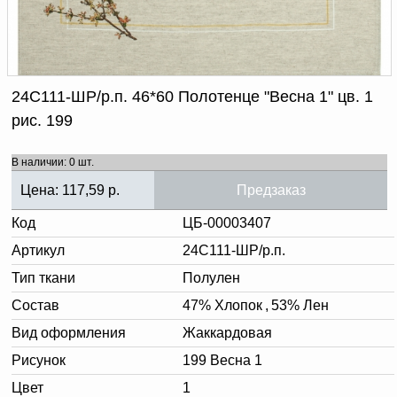
Доверенность на
получение груза
Документы по работе с
персональными данными
Письмо руководителю
Вопросы и ответы
24С111-ШР/р.п. 46*60 Полотенце "Весна 1" цв. 1
Добавить
Новости | Статьи
рис. 199
в
корзину
В наличии: 0 шт.
Цена:
117,59
р.
Предзаказ
Код
ЦБ-00003407
Артикул
24С111-ШР/р.п.
Тип ткани
Полулен
Состав
47% Хлопок
,
53% Лен
Вид оформления
Жаккардовая
Рисунок
199 Весна 1
Цвет
1