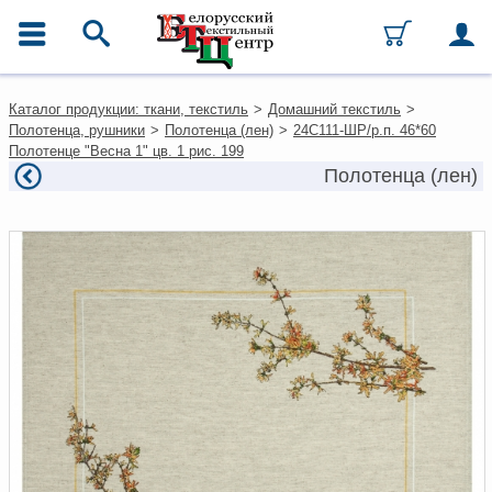
ГЛАВНОЕ МЕНЮ
Контакты
Каталог продукции: ткани, текстиль
>
Домашний текстиль
>
Каталог
Полотенца, рушники
>
Полотенца (лен)
>
24С111-ШР/р.п. 46*60
Ткани
Полотенце "Весна 1" цв. 1 рис. 199
Домашний текстиль
Полотенца (лен)
Одежда
Ковры
Текстиль для ресторанов и
гостиниц
Текстильная галантерея и
фурнитура
Условия работы
Оплата и доставка
Как оформить заказ
Вакансии
Как нас найти
Написать нам