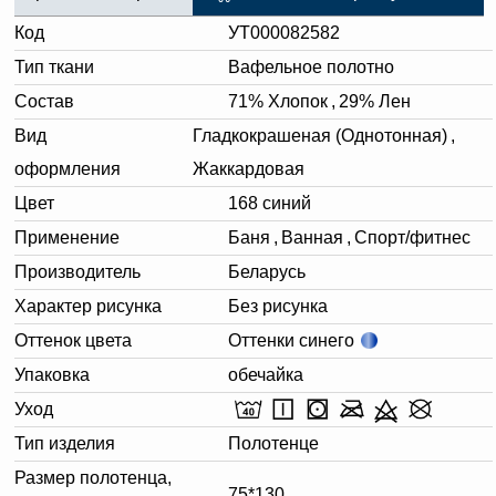
Код
УТ000082582
Тип ткани
Вафельное полотно
Состав
71% Хлопок
,
29% Лен
Вид
Гладкокрашеная (Однотонная)
,
оформления
Жаккардовая
Цвет
168 синий
Применение
Баня
,
Ванная
,
Спорт/фитнес
Производитель
Беларусь
Характер рисунка
Без рисунка
Оттенок цвета
Оттенки синего
Упаковка
обечайка
Уход
Тип изделия
Полотенце
Размер полотенца,
75*130