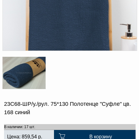
Доверенность на
получение груза
Документы по работе с
персональными данными
Письмо руководителю
Вопросы и ответы
Добавить
Новости | Статьи
в
корзину
23С68-ШР/у./рул. 75*130 Полотенце "Суфле" цв.
168 синий
В наличии: 17 шт.
Цена:
859,54
р.
В корзину