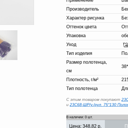
Применение
Ба
Производитель
Бе
Характер рисунка
Бе
Оттенок цвета
От
Упаковка
об
Уход
Тип изделия
По
Размер полотенца,
38
см
Плотность, г/м²
21
Тип полотенца
Дл
С этим товаром покупают
23С
и
23С68-ШР/у./рул. 75*130 Поло
В наличии: 0 шт.
Цена:
348,82
р.
П