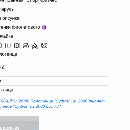
ня
,
Ванная
,
Спорт/фитнес
ларусь
з рисунка
тенки фиолетового
ечайка
лотенце
*65
5
я лица
68-ШР/у. 28*48 Полотенце "Суфле" цв. 2000 фиолет
тенце "Суфле" цв 2000 рис 734
редзаказ