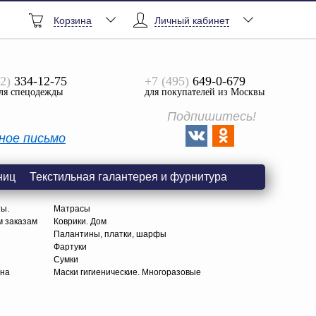
Корзина
Личный кабинет
2)
334-12-75
+7 (495)
649-0-679
ля спецодежды
для покупателей из Москвы
Подпишитесь!
ное письмо
ниц
Текстильная галантерея и фурнитура
ты.
Матрасы
м заказам
Коврики. Дом
Палантины, платки, шарфы
Фартуки
Сумки
тна
Маски гигиенические. Многоразовые