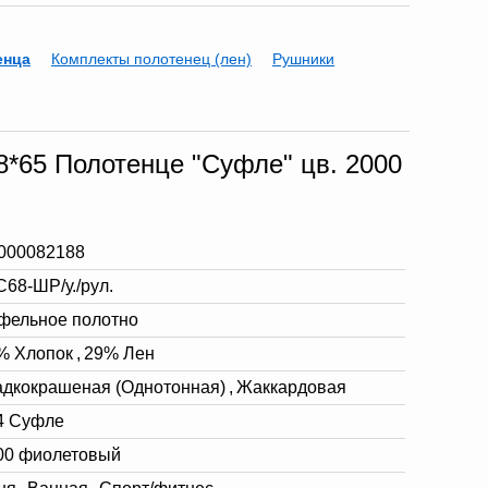
енца
Комплекты полотенец (лен)
Рушники
8*65 Полотенце "Суфле" цв. 2000
000082188
С68-ШР/у./рул.
фельное полотно
% Хлопок
,
29% Лен
адкокрашеная (Однотонная)
,
Жаккардовая
4 Суфле
00 фиолетовый