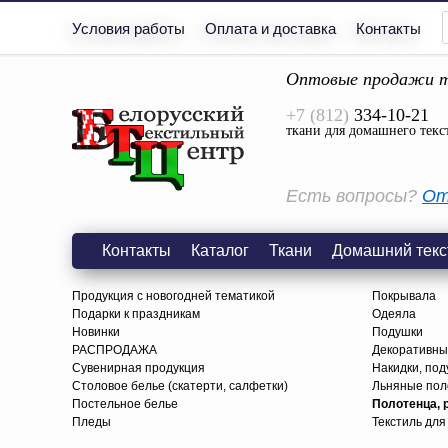
Условия работы
Оплата и доставка
Контакты
Оптовые продажи т
+7 (812)
334-10-21
ткани для домашнего текс
Есть вопросы?
От
Контакты
Каталог
Ткани
Домашний текс
Продукция с новогодней тематикой
Покрывала
Подарки к праздникам
Одеяла
Новинки
Подушки
РАСПРОДАЖА
Декоративны
Сувенирная продукция
Накидки, под
Столовое белье (скатерти, салфетки)
Льняные поло
Постельное белье
Полотенца, 
Пледы
Текстиль для