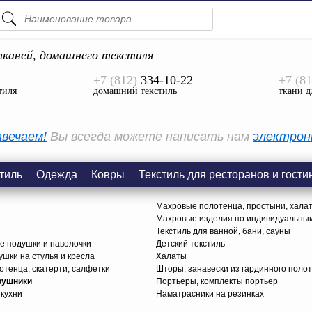
ПОДСКАЗКИ
ТОВАРЫ
каней, домашнего текстиля
+7 (812)
334-10-22
+7 (81
Просмотреть Все
тиля
домашний текстиль
ткани д
КАТЕГОРИИ
вечаем!
Вы всегда можете написать нам
электрон
тиль
Одежда
Ковры
Текстиль для ресторанов и гости
Махровые полотенца, простыни, хала
Махровые изделия по индивидуальны
Текстиль для ванной, бани, сауны
е подушки и наволочки
Детский текстиль
ушки на стулья и кресла
Халаты
тенца, скатерти, салфетки
Шторы, занавески из гардинного поло
рушники
Портьеры, комплекты портьер
 кухни
Наматрасники на резинках