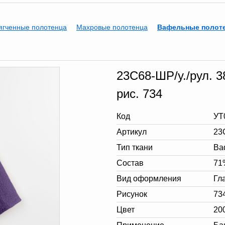
ягченные полотенца
Махровые полотенца
Вафельные полот
23С68-ШР/у./рул. 3
рис. 734
Код
УТ
Артикул
23
Тип ткани
Ва
Состав
71
Вид оформления
Гл
Рисунок
73
Цвет
20