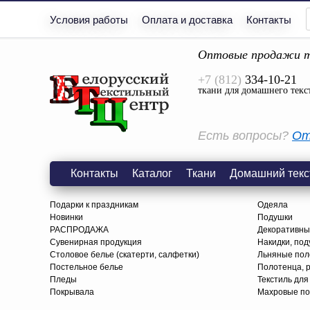
Условия работы
Оплата и доставка
Контакты
Оптовые продажи т
+7 (812)
334-10-21
ткани для домашнего текс
Есть вопросы?
От
Контакты
Каталог
Ткани
Домашний текс
Подарки к праздникам
Одеяла
Новинки
Подушки
РАСПРОДАЖА
Декоративны
Сувенирная продукция
Накидки, под
Столовое белье (скатерти, салфетки)
Льняные поло
Постельное белье
Полотенца, 
Пледы
Текстиль для
Покрывала
Махровые по