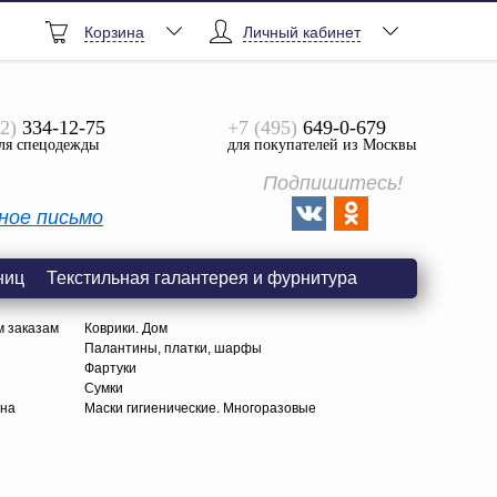
Корзина
Личный кабинет
2)
334-12-75
+7 (495)
649-0-679
ля спецодежды
для покупателей из Москвы
Подпишитесь!
ное письмо
ниц
Текстильная галантерея и фурнитура
м заказам
Коврики. Дом
Палантины, платки, шарфы
Фартуки
Сумки
тна
Маски гигиенические. Многоразовые