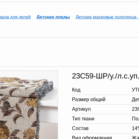
вала для детей
Детские пледы
Детские махровые полотенца,
23С59-ШР/у./л.с.уп
Код
УТ
Размер общий
Де
Артикул
23С
Тип ткани
По
Состав
14
Вид оформления
Жа