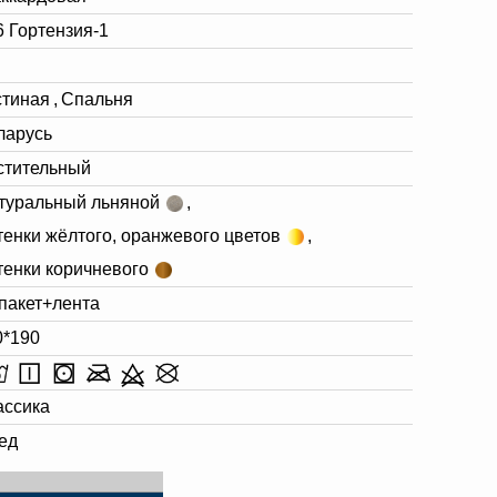
6 Гортензия-1
стиная
,
Спальня
ларусь
стительный
туральный льняной
,
тенки жёлтого, оранжевого цветов
,
тенки коричневого
 пакет+лента
0*190
ассика
ед