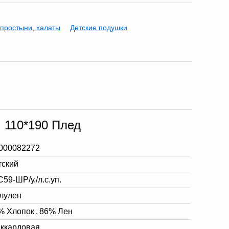
 простыни, халаты
Детские подушки
. 110*190 Плед
000082272
тский
59-ШР/у./л.с.уп.
лулен
% Хлопок
,
86% Лен
ккардовая