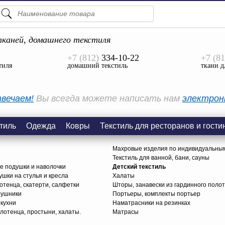
ПОДСКАЗКИ
ТОВАРЫ
каней, домашнего текстиля
+7 (812)
334-10-22
+7 (81
Просмотреть Все
тиля
домашний текстиль
ткани д
КАТЕГОРИИ
вечаем!
Вы всегда можете написать нам
электрон
тиль
Одежда
Ковры
Текстиль для ресторанов и гости
Махровые изделия по индивидуальны
Текстиль для ванной, бани, сауны
е подушки и наволочки
Детский текстиль
ушки на стулья и кресла
Халаты
тенца, скатерти, салфетки
Шторы, занавески из гардинного поло
рушники
Портьеры, комплекты портьер
 кухни
Наматрасники на резинках
лотенца, простыни, халаты.
Матрасы