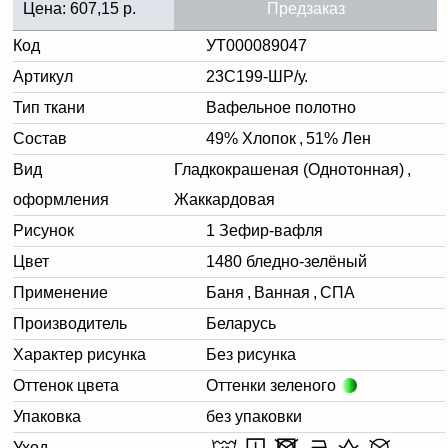
Цена:
607,15
р.
Предзаказ
Код
УТ000089047
Артикул
23С199-ШР/у.
Тип ткани
Вафельное полотно
Состав
49% Хлопок
,
51% Лен
Вид
Гладкокрашеная (Однотонная)
,
оформления
Жаккардовая
Рисунок
1 Зефир-вафля
Цвет
1480 бледно-зелёный
Применение
Баня
,
Ванная
,
СПА
Производитель
Беларусь
Характер рисунка
Без рисунка
Оттенок цвета
Оттенки зеленого
Упаковка
без упаковки
Уход