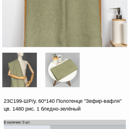
Доверенность на
получение груза
Документы по работе с
персональными данными
Письмо руководителю
Вопросы и ответы
Добавить
Новости | Статьи
в
корзину
23С199-ШР/у. 60*140 Полотенце "Зефир-вафля"
цв. 1480 рис. 1 бледно-зелёный
В наличии: 0 шт.