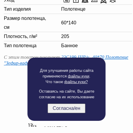
Тип изделия
Полотенце
Размер полотенца,
60*140
см
Плотность, г/м²
205
Тип полотенца
Банное
С этим товаром покупают
23С199-ШР/у. 40*70 Полотенце
"Зефир-вафля" цв. 1480 рис. 1 бледно-зелёный
Для улучшения работы сайта
применяются
файлы куки
.
Что такое
файлы куки?
Оставаясь на сайте, Вы даете
согласие на их использование
Согласна/ен
Полная версия сайта
© 2019 БТЦ. Все права защищены