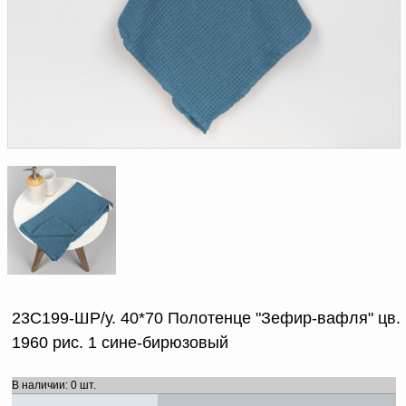
Доверенность на
получение груза
Документы по работе с
персональными данными
Письмо руководителю
Вопросы и ответы
Добавить
Новости | Статьи
в
корзину
23С199-ШР/у. 40*70 Полотенце "Зефир-вафля" цв.
1960 рис. 1 сине-бирюзовый
В наличии: 0 шт.