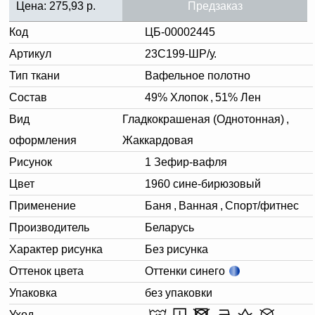
Цена:
275,93
р.
Предзаказ
Код
ЦБ-00002445
Артикул
23С199-ШР/у.
Тип ткани
Вафельное полотно
Состав
49% Хлопок
,
51% Лен
Вид
Гладкокрашеная (Однотонная)
,
оформления
Жаккардовая
Рисунок
1 Зефир-вафля
Цвет
1960 сине-бирюзовый
Применение
Баня
,
Ванная
,
Спорт/фитнес
Производитель
Беларусь
Характер рисунка
Без рисунка
Оттенок цвета
Оттенки синего
Упаковка
без упаковки
Уход