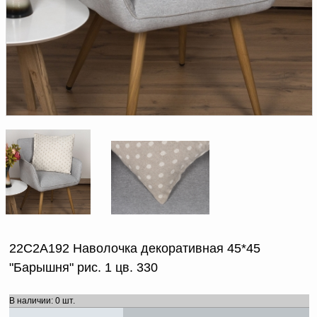
Доверенность на
получение груза
Документы по работе с
персональными данными
Письмо руководителю
Вопросы и ответы
Добавить
Новости | Статьи
в
корзину
22С2А192 Наволочка декоративная 45*45
"Барышня" рис. 1 цв. 330
В наличии: 0 шт.