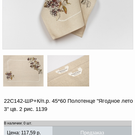
Доверенность на
получение груза
Документы по работе с
персональными данными
Письмо руководителю
Вопросы и ответы
Добавить
Новости | Статьи
в
корзину
22С142-ШР+К/п.р. 45*60 Полотенце "Ягодное лето
3" цв. 2 рис. 1139
В наличии: 0 шт.
Цена:
117,59
р.
Предзаказ