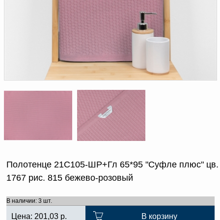
Доверенность на
получение груза
Документы по работе с
персональными данными
Письмо руководителю
Вопросы и ответы
Добавить
Новости | Статьи
в
корзину
Полотенце 21С105-ШР+Гл 65*95 "Суфле плюс" цв.
1767 рис. 815 бежево-розовый
В наличии: 3 шт.
Цена:
201,03
р.
В корзину