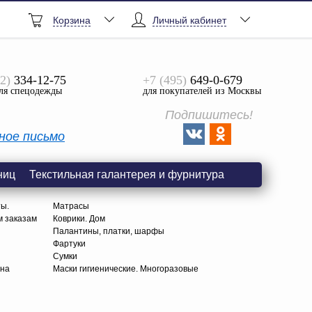
Корзина
Личный кабинет
2)
334-12-75
+7 (495)
649-0-679
ля спецодежды
для покупателей из Москвы
Подпишитесь!
ное письмо
ниц
Текстильная галантерея и фурнитура
ты.
Матрасы
м заказам
Коврики. Дом
Палантины, платки, шарфы
Фартуки
Сумки
тна
Маски гигиенические. Многоразовые