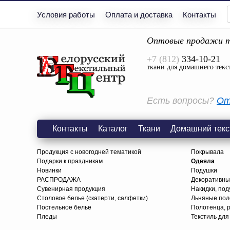
Условия работы
Оплата и доставка
Контакты
Оптовые продажи т
+7 (812)
334-10-21
ткани для домашнего текс
Есть вопросы?
От
Контакты
Каталог
Ткани
Домашний текс
Продукция с новогодней тематикой
Покрывала
Подарки к праздникам
Одеяла
Новинки
Подушки
РАСПРОДАЖА
Декоративны
Сувенирная продукция
Накидки, под
Столовое белье (скатерти, салфетки)
Льняные поло
Постельное белье
Полотенца, 
Пледы
Текстиль для