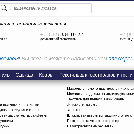
ПОДСКАЗКИ
ТОВАРЫ
каней, домашнего текстиля
+7 (812)
334-10-22
+7 (81
Просмотреть Все
тиля
домашний текстиль
ткани д
КАТЕГОРИИ
вечаем!
Вы всегда можете написать нам
электрон
тиль
Одежда
Ковры
Текстиль для ресторанов и гости
Махровые полотенца, простыни, хала
Махровые изделия по индивидуальны
Текстиль для ванной, бани, сауны
е подушки и наволочки
Детский текстиль
ушки на стулья и кресла
Халаты
тенца, скатерти, салфетки
Шторы, занавески из гардинного поло
рушники
Портьеры, комплекты портьер
 кухни
Наматрасники на резинках