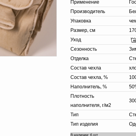
Применение
Го
Производитель
Бе
Упаковка
че
Размер, см
17
Уход
Сезонность
Зи
Отделка
Ст
Состав чехла
хл
Состав чехла, %
10
Наполнитель, %
50
Плотность
30
наполнителя, г/м2
Тип
Ст
Тип изделия
Од
В наличии: 6 шт.