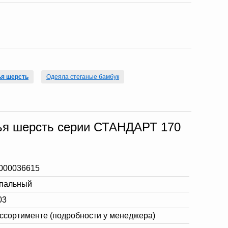
ья шерсть
Одеяла стеганые бамбук
ья шерсть серии СТАНДАРТ 170
000036615
спальный
03
ассортименте (подробности у менеджера)