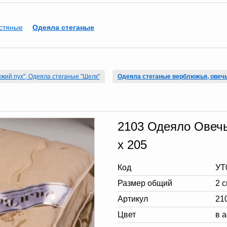
стяные
Одеяла стеганые
жий пух", Одеяла стеганые "Шелк"
Одеяла стеганые верблюжья, овеч
2103 Одеяло Овеч
х 205
Код
УТ
Размер общий
2 
Артикул
21
Цвет
в 