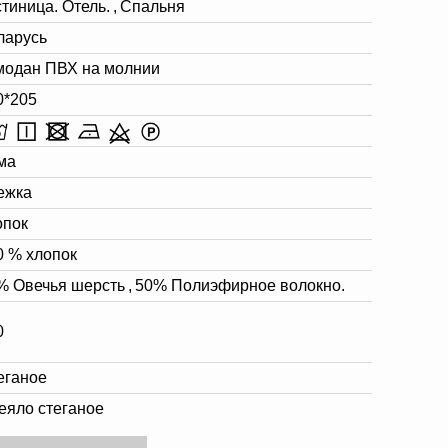
стиница. Отель.
,
Спальня
ларусь
модан ПВХ на молнии
0*205
ма
ежка
опок
0 % хлопок
% Овечья шерсть
,
50% Полиэфирное волокно.
0
еганое
еяло стеганое