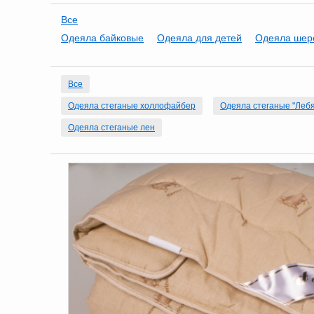
Все
Одеяла байковые
Одеяла для детей
Одеяла шер
Все
Одеяла стеганые холлофайбер
Одеяла стеганые "Лебя
Одеяла стеганые лен