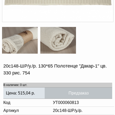
Доверенность на
получение груза
Документы по работе с
персональными данными
Письмо руководителю
Вопросы и ответы
Добавить
Новости | Статьи
в
корзину
20с148-ШР/у./р. 130*65 Полотенце "Дакар-1" цв.
330 рис. 754
В наличии: 0 шт.
Цена:
515,04
р.
Предзаказ
Код
УТ000060813
Артикул
20с148-ШР/у./р.