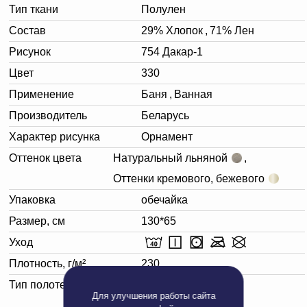
Тип ткани
Полулен
Состав
29% Хлопок
,
71% Лен
Рисунок
754 Дакар-1
Цвет
330
Применение
Баня
,
Ванная
Производитель
Беларусь
Характер рисунка
Орнамент
Оттенок цвета
Натуральный льняной
,
Оттенки кремового, бежевого
Упаковка
обечайка
Размер, см
130*65
Уход
Плотность, г/м²
230
Тип полотенца
Банное
Для улучшения работы сайта