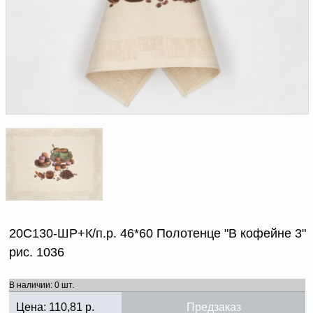
Доверенность на
получение груза
Документы по работе с
персональными данными
Письмо руководителю
Вопросы и ответы
Добавить
Новости | Статьи
в
корзину
20С130-ШР+К/п.р. 46*60 Полотенце "В кофейне 3"
рис. 1036
В наличии: 0 шт.
Цена:
110,81
р.
Предзаказ