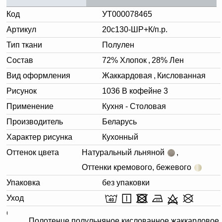
Код
УТ000078465
Артикул
20с130-ШР+К/п.р.
Тип ткани
Полулен
Состав
72% Хлопок
,
28% Лен
Вид оформления
Жаккардовая
,
Кислованная
Рисунок
1036 В кофейне 3
Применение
Кухня - Столовая
Производитель
Беларусь
Характер рисунка
Кухонный
Оттенок цвета
Натуральный льняной
,
Оттенки кремового, бежевого
Упаковка
без упаковки
Уход
Описание
Полотенце полульняное кислованное жаккардовое