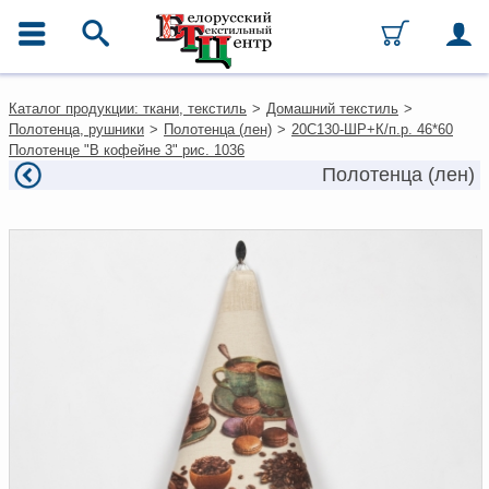
ГЛАВНОЕ МЕНЮ
Контакты
Каталог продукции: ткани, текстиль
>
Домашний текстиль
>
Каталог
Полотенца, рушники
>
Полотенца (лен)
>
20С130-ШР+К/п.р. 46*60
Ткани
Полотенце "В кофейне 3" рис. 1036
Домашний текстиль
Полотенца (лен)
Одежда
Ковры
Текстиль для ресторанов и
гостиниц
Текстильная галантерея и
фурнитура
Условия работы
Оплата и доставка
Как оформить заказ
Вакансии
Как нас найти
Написать нам