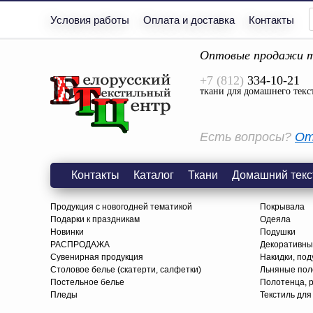
Условия работы
Оплата и доставка
Контакты
Оптовые продажи т
+7 (812)
334-10-21
ткани для домашнего текс
Есть вопросы?
От
Контакты
Каталог
Ткани
Домашний текс
Продукция с новогодней тематикой
Покрывала
Подарки к праздникам
Одеяла
Новинки
Подушки
РАСПРОДАЖА
Декоративны
Сувенирная продукция
Накидки, под
Столовое белье (скатерти, салфетки)
Льняные поло
Постельное белье
Полотенца, 
Пледы
Текстиль для