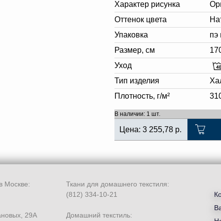
Характер рисунка
Ор
Оттенок цвета
На
Упаковка
пэ
Размер, см
17
Уход
Тип изделия
Ха
Плотность, г/м²
31
В наличии: 1 шт.
Цена:
3 255,78
р.
в Москве:
Ткани для домашнего текстиля:
(812) 334-10-21
К
В
ановых, 29А
Домашний текстиль: