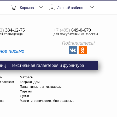
Корзина
Личный кабинет
2)
334-12-75
+7 (495)
649-0-679
ля спецодежды
для покупателей из Москвы
Подпишитесь!
ное письмо
ниц
Текстильная галантерея и фурнитура
ты.
Матрасы
м заказам
Коврики. Дом
Палантины, платки, шарфы
Фартуки
Сумки
тна
Маски гигиенические. Многоразовые