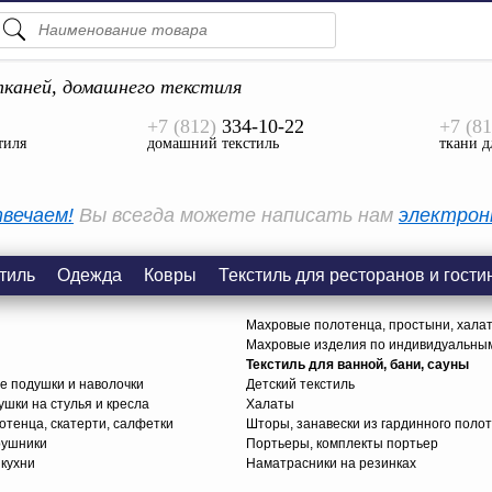
ПОДСКАЗКИ
ТОВАРЫ
каней, домашнего текстиля
+7 (812)
334-10-22
+7 (81
Просмотреть Все
тиля
домашний текстиль
ткани д
КАТЕГОРИИ
вечаем!
Вы всегда можете написать нам
электрон
тиль
Одежда
Ковры
Текстиль для ресторанов и гости
Махровые полотенца, простыни, хала
Махровые изделия по индивидуальны
Текстиль для ванной, бани, сауны
е подушки и наволочки
Детский текстиль
ушки на стулья и кресла
Халаты
тенца, скатерти, салфетки
Шторы, занавески из гардинного поло
рушники
Портьеры, комплекты портьер
 кухни
Наматрасники на резинках