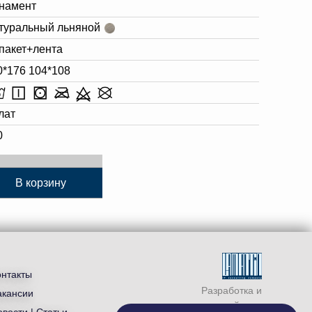
намент
туральный льняной
 пакет+лента
0*176 104*108
лат
0
В корзину
онтакты
Разработка и
акансии
продвижение сайта —