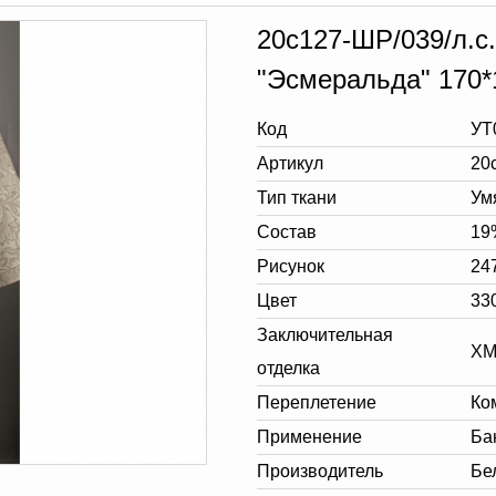
20с127-ШР/039/л.с.
"Эсмеральда" 170*1
Код
УТ
Артикул
20
Тип ткани
Ум
Состав
19
Рисунок
24
Цвет
33
Заключительная
XM
отделка
Переплетение
Ко
Применение
Ба
Производитель
Бе