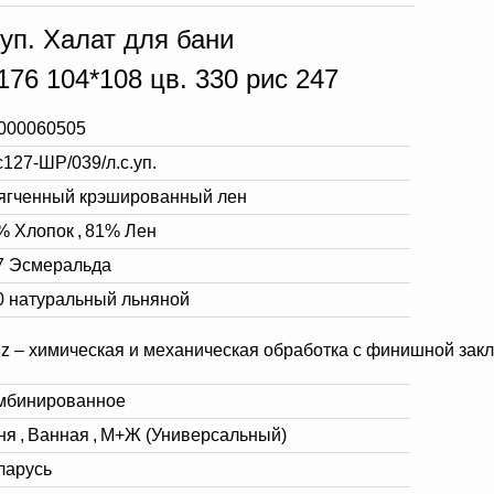
уп. Халат для бани
76 104*108 цв. 330 рис 247
000060505
с127-ШР/039/л.с.уп.
ягченный крэшированный лен
% Хлопок
,
81% Лен
7 Эсмеральда
0 натуральный льняной
z – химическая и механическая обработка с финишной зак
мбинированное
ня
,
Ванная
,
М+Ж (Универсальный)
ларусь