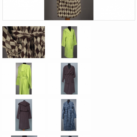
Доверенность на
получение груза
Документы по работе с
персональными данными
Письмо руководителю
Вопросы и ответы
Добавить
Новости | Статьи
в
корзину