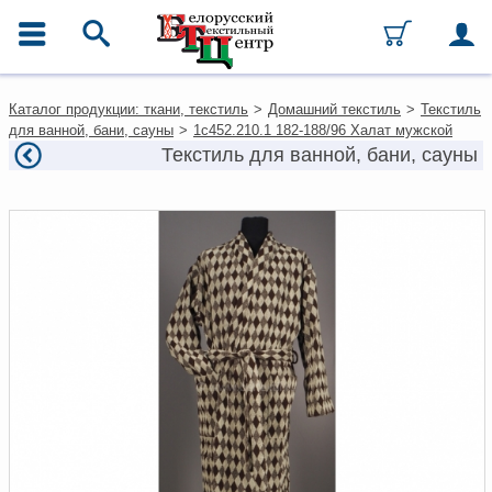
ГЛАВНОЕ МЕНЮ
Контакты
Каталог продукции: ткани, текстиль
>
Домашний текстиль
>
Текстиль
Каталог
для ванной, бани, сауны
>
1с452.210.1 182-188/96 Халат мужской
Ткани
Текстиль для ванной, бани, сауны
Домашний текстиль
Одежда
Ковры
Текстиль для ресторанов и
гостиниц
Текстильная галантерея и
фурнитура
Условия работы
Оплата и доставка
Как оформить заказ
Вакансии
Как нас найти
Написать нам