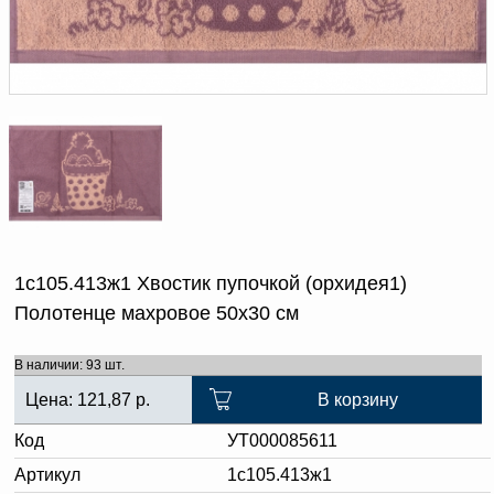
Доверенность на
получение груза
Документы по работе с
персональными данными
Письмо руководителю
Вопросы и ответы
Добавить
Новости | Статьи
в
корзину
1с105.413ж1 Хвостик пупочкой (орхидея1)
Полотенце махровое 50х30 см
В наличии: 93 шт.
Цена:
121,87
р.
В корзину
Код
УТ000085611
Артикул
1с105.413ж1