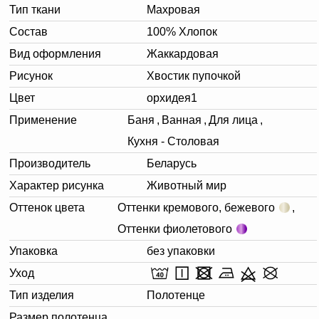
Тип ткани
Махровая
Состав
100% Хлопок
Вид оформления
Жаккардовая
Рисунок
Хвостик пупочкой
Цвет
орхидея1
Применение
Баня
,
Ванная
,
Для лица
,
Кухня - Столовая
Производитель
Беларусь
Характер рисунка
Животный мир
Оттенок цвета
Оттенки кремового, бежевого
,
Оттенки фиолетового
Упаковка
без упаковки
Уход
Тип изделия
Полотенце
Размер полотенца,