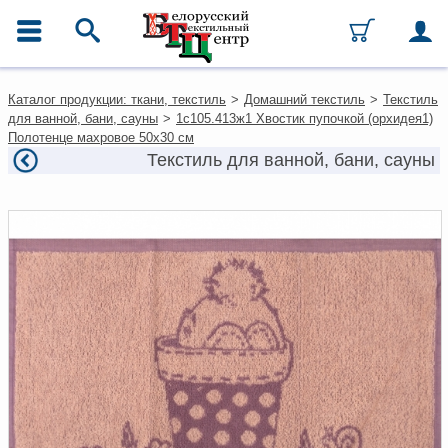
ГЛАВНОЕ МЕНЮ
Контакты
Каталог продукции: ткани, текстиль
>
Домашний текстиль
>
Текстиль
Каталог
для ванной, бани, сауны
>
1с105.413ж1 Хвостик пупочкой (орхидея1)
Ткани
Полотенце махровое 50х30 см
Домашний текстиль
Текстиль для ванной, бани, сауны
Одежда
Ковры
Текстиль для ресторанов и
гостиниц
Текстильная галантерея и
фурнитура
Условия работы
Оплата и доставка
Как оформить заказ
Вакансии
Как нас найти
Написать нам