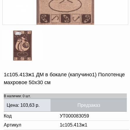
Доверенность на
получение груза
Документы по работе с
персональными данными
Письмо руководителю
Вопросы и ответы
Добавить
Новости | Статьи
в
корзину
1с105.413ж1 ДМ в бокале (капучино1) Полотенце
махровое 50х30 см
В наличии: 0 шт.
Цена:
103,63
р.
Предзаказ
Код
УТ000083059
Артикул
1с105.413ж1