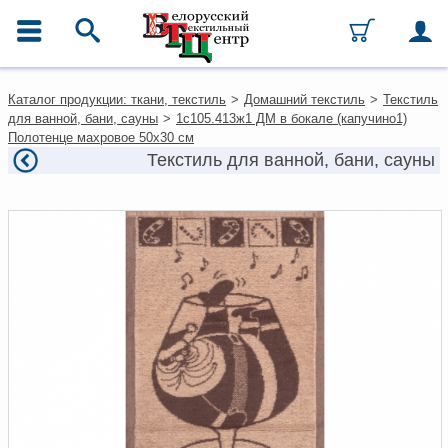
ГЛАВНОЕ МЕНЮ
Контакты
Каталог продукции: ткани, текстиль
>
Домашний текстиль
>
Текстиль
Каталог
для ванной, бани, сауны
>
1с105.413ж1 ДМ в бокале (капучино1)
Ткани
Полотенце махровое 50х30 см
Домашний текстиль
Текстиль для ванной, бани, сауны
Одежда
Ковры
Текстиль для ресторанов и
гостиниц
Текстильная галантерея и
фурнитура
Условия работы
Оплата и доставка
Как оформить заказ
Вакансии
Как нас найти
Написать нам