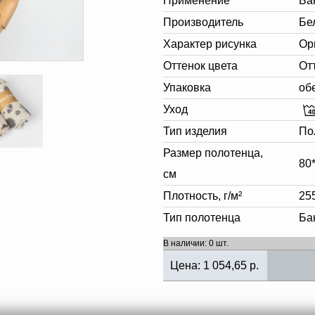
Применение
Ба
Производитель
Бе
Характер рисунка
Ор
Оттенок цвета
От
Упаковка
об
Уход
Тип изделия
По
Размер полотенца,
80
см
Плотность, г/м²
25
Тип полотенца
Ба
В наличии: 0 шт.
Цена:
1 054,65
р.