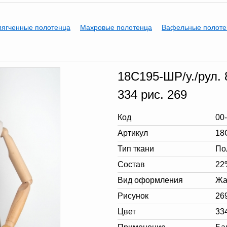
мягченные полотенца
Махровые полотенца
Вафельные полоте
18С195-ШР/у./рул. 
334 рис. 269
Код
00
Артикул
18
Тип ткани
По
Состав
22
Вид оформления
Жа
Рисунок
26
Цвет
33