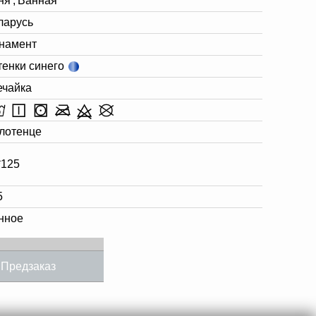
ня
,
Ванная
ларусь
намент
тенки синего
ечайка
лотенце
*125
5
нное
Предзаказ