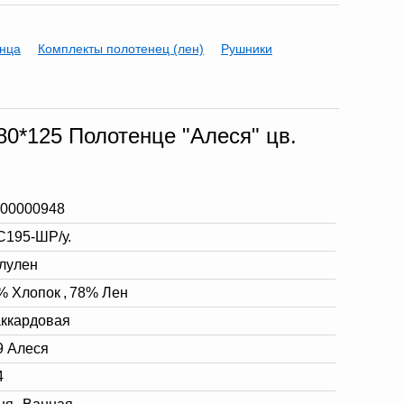
нца
Комплекты полотенец (лен)
Рушники
80*125 Полотенце "Алеся" цв.
-00000948
С195-ШР/у.
лулен
% Хлопок
,
78% Лен
ккардовая
9 Алеся
4