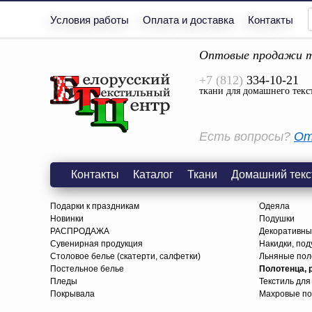
Условия работы
Оплата и доставка
Контакты
Оптовые продажи т
+7 (812)
334-10-21
ткани для домашнего текс
Есть вопросы?
От
Контакты
Каталог
Ткани
Домашний текс
Подарки к праздникам
Одеяла
Новинки
Подушки
РАСПРОДАЖА
Декоративны
Сувенирная продукция
Накидки, под
Столовое белье (скатерти, салфетки)
Льняные поло
Постельное белье
Полотенца, 
Пледы
Текстиль для
Покрывала
Махровые по