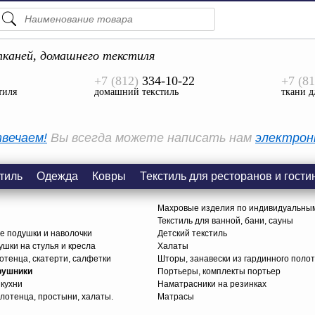
ПОДСКАЗКИ
ТОВАРЫ
каней, домашнего текстиля
+7 (812)
334-10-22
+7 (81
Просмотреть Все
тиля
домашний текстиль
ткани д
КАТЕГОРИИ
вечаем!
Вы всегда можете написать нам
электрон
тиль
Одежда
Ковры
Текстиль для ресторанов и гости
Махровые изделия по индивидуальны
Текстиль для ванной, бани, сауны
е подушки и наволочки
Детский текстиль
ушки на стулья и кресла
Халаты
тенца, скатерти, салфетки
Шторы, занавески из гардинного поло
рушники
Портьеры, комплекты портьер
 кухни
Наматрасники на резинках
лотенца, простыни, халаты.
Матрасы