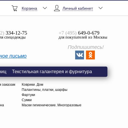
Корзина
Личный кабинет
2)
334-12-75
+7 (495)
649-0-679
ля спецодежды
для покупателей из Москвы
Подпишитесь!
ное письмо
ниц
Текстильная галантерея и фурнитура
м заказам
Коврики. Дом
Палантины, платки, шарфы
Фартуки
Сумки
тна
Маски гигиенические. Многоразовые