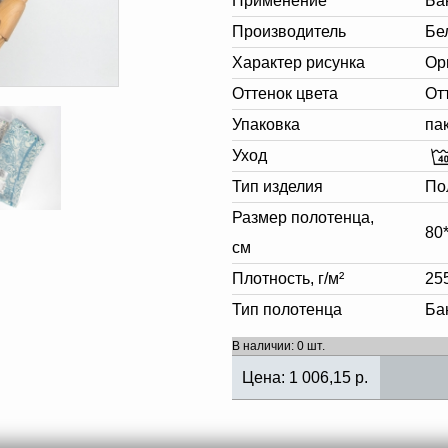
Применение
Ба
Производитель
Бе
Характер рисунка
Ор
Оттенок цвета
От
Упаковка
па
Уход
Тип изделия
По
Размер полотенца,
80
см
Плотность, г/м²
25
Тип полотенца
Ба
В наличии: 0 шт.
Цена:
1 006,15
р.