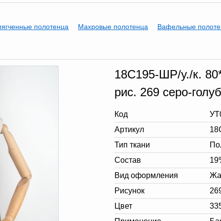
мягченные полотенца
Махровые полотенца
Вафельные полоте
18С195-ШР/у./к. 80
рис. 269 серо-голу
Код
УТ
Артикул
18
Тип ткани
По
Состав
19
Вид оформления
Жа
Рисунок
26
Цвет
33