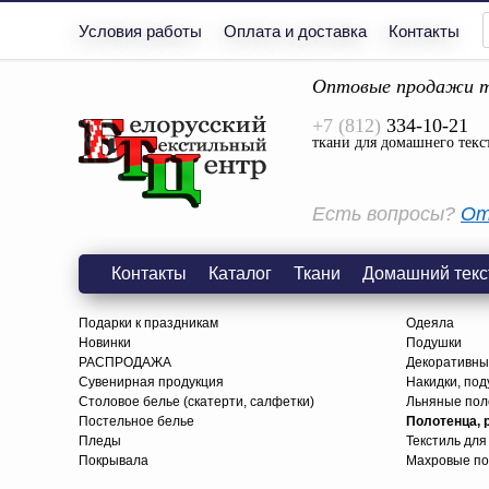
Условия работы
Оплата и доставка
Контакты
Оптовые продажи т
+7 (812)
334-10-21
ткани для домашнего текс
Есть вопросы?
От
Контакты
Каталог
Ткани
Домашний текс
Подарки к праздникам
Одеяла
Новинки
Подушки
РАСПРОДАЖА
Декоративны
Сувенирная продукция
Накидки, под
Столовое белье (скатерти, салфетки)
Льняные поло
Постельное белье
Полотенца, 
Пледы
Текстиль для
Покрывала
Махровые по