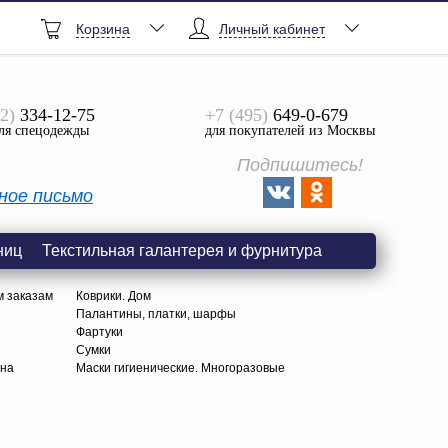
Корзина
Личный кабинет
2)
334-12-75
+7 (495)
649-0-679
ля спецодежды
для покупателей из Москвы
Подпишитесь!
ное письмо
ниц
Текстильная галантерея и фурнитура
м заказам
Коврики. Дом
Палантины, платки, шарфы
Фартуки
Сумки
тна
Маски гигиенические. Многоразовые