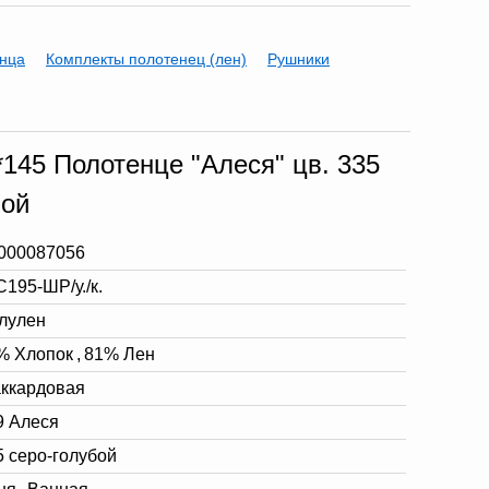
нца
Комплекты полотенец (лен)
Рушники
*145 Полотенце "Алеся" цв. 335
бой
000087056
С195-ШР/у./к.
лулен
% Хлопок
,
81% Лен
ккардовая
9 Алеся
5 серо-голубой