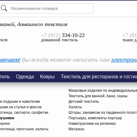
ПОДСКАЗКИ
ТОВАРЫ
каней, домашнего текстиля
+7 (812)
334-10-22
+7 (81
Просмотреть Все
тиля
домашний текстиль
ткани д
КАТЕГОРИИ
вечаем!
Вы всегда можете написать нам
электрон
тиль
Одежда
Ковры
Текстиль для ресторанов и гости
Махровые изделия по индивидуальны
Текстиль для ванной, бани, сауны
е подушки и наволочки
Детский текстиль
ушки на стулья и кресла
Халаты
тенца, скатерти, салфетки
Шторы, занавески из гардинного поло
рушники
Портьеры, комплекты портьер
 кухни
Наматрасники на резинках
лотенца, простыни, халаты.
Матрасы