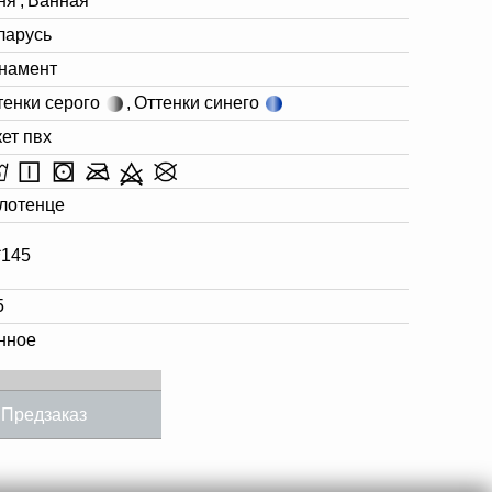
ня
,
Ванная
ларусь
намент
тенки серого
,
Оттенки синего
кет пвх
лотенце
*145
5
нное
Предзаказ