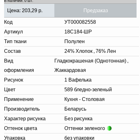
В наличии: 0 шт.
Цена:
203,29
р.
Предзаказ
Код
УТ000082558
Артикул
18С184-ШР
Тип ткани
Полулен
Состав
24% Хлопок
,
76% Лен
Вид
Гладкокрашеная (Однотонная)
,
оформления
Жаккардовая
Рисунок
1 Вафелька
Цвет
589 бледно-зеленый
Применение
Кухня - Столовая
Производитель
Беларусь
Характер рисунка
Без рисунка
Оттенок цвета
Оттенки зеленого
Упаковка
без упаковки