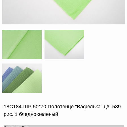
Доверенность на
получение груза
Документы по работе с
персональными данными
Письмо руководителю
Вопросы и ответы
Добавить
Новости | Статьи
в
корзину
18С184-ШР 50*70 Полотенце "Вафелька" цв. 589
рис. 1 бледно-зеленый