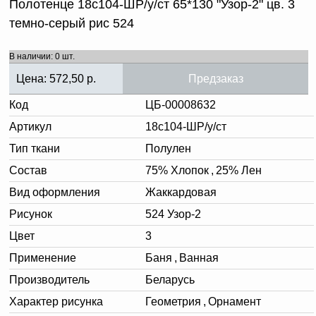
Полотенце 18с104-ШР/у/ст 65*130 "Узор-2" цв. 3
темно-серый рис 524
В наличии: 0 шт.
Цена:
572,50
р.
Предзаказ
Код
ЦБ-00008632
Артикул
18с104-ШР/у/ст
Тип ткани
Полулен
Состав
75% Хлопок
,
25% Лен
Вид оформления
Жаккардовая
Рисунок
524 Узор-2
Цвет
3
Применение
Баня
,
Ванная
Производитель
Беларусь
Характер рисунка
Геометрия
,
Орнамент