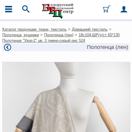
ГЛАВНОЕ МЕНЮ
Контакты
Каталог продукции: ткани, текстиль
>
Домашний текстиль
>
Каталог
Полотенца, рушники
>
Полотенца (лен)
>
18с104-ШР/у/ст 65*130
Ткани
Полотенце "Узор-2" цв. 3 темно-серый рис 524
Домашний текстиль
Полотенца (лен)
Одежда
Ковры
Текстиль для ресторанов и
гостиниц
Текстильная галантерея и
фурнитура
Условия работы
Оплата и доставка
Как оформить заказ
Вакансии
Как нас найти
Написать нам