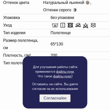
Оттенок цвета
Натуральный льняной
,
Оттенки серого
Упаковка
без упаковки
Уход
Тип изделия
Полотенце
Размер полотенца,
65*130
см
Плотность, г/м²
200
Тип полотенца
Банное
Для улучшения работы сайта
применяются
файлы куки
.
Что такое
файлы куки?
Оставаясь на сайте, Вы даете
согласие на их использование
Согласна/ен
Полная версия сайта