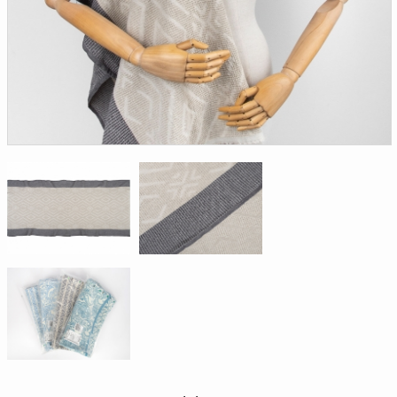
Доверенность на
получение груза
Документы по работе с
персональными данными
Письмо руководителю
Вопросы и ответы
Добавить
Новости | Статьи
в
корзину