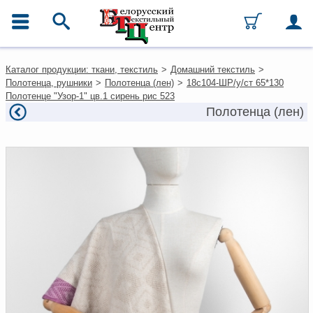
ГЛАВНОЕ МЕНЮ
Контакты
Каталог продукции: ткани, текстиль
>
Домашний текстиль
>
Каталог
Полотенца, рушники
>
Полотенца (лен)
>
18с104-ШР/у/ст 65*130
Ткани
Полотенце "Узор-1" цв.1 сирень рис 523
Домашний текстиль
Полотенца (лен)
Одежда
Ковры
Текстиль для ресторанов и
гостиниц
Текстильная галантерея и
фурнитура
Условия работы
Оплата и доставка
Как оформить заказ
Вакансии
Как нас найти
Написать нам