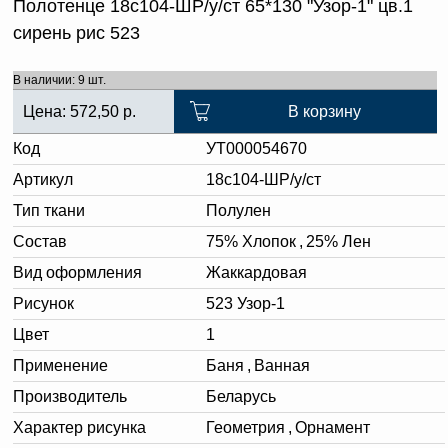
Полотенце 18с104-ШР/у/ст 65*130 "Узор-1" цв.1
сирень рис 523
В наличии: 9 шт.
Цена:
572,50
р.
В корзину
Код
УТ000054670
Артикул
18с104-ШР/у/ст
Тип ткани
Полулен
Состав
75% Хлопок
,
25% Лен
Вид оформления
Жаккардовая
Рисунок
523 Узор-1
Цвет
1
Применение
Баня
,
Ванная
Производитель
Беларусь
Характер рисунка
Геометрия
,
Орнамент