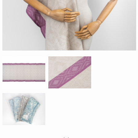
Доверенность на
получение груза
Документы по работе с
персональными данными
Письмо руководителю
Вопросы и ответы
Добавить
Новости | Статьи
в
корзину