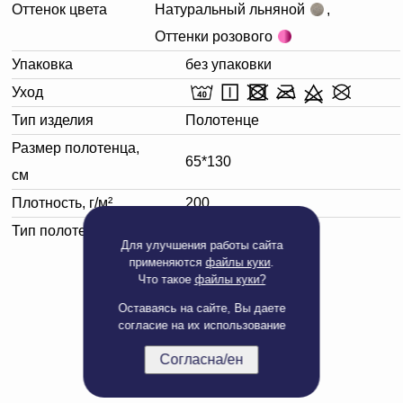
Оттенок цвета
Натуральный льняной
,
Оттенки розового
Упаковка
без упаковки
Уход
Тип изделия
Полотенце
Размер полотенца,
65*130
см
Плотность, г/м²
200
Тип полотенца
Банное
Для улучшения работы сайта
применяются
файлы куки
.
Что такое
файлы куки?
Оставаясь на сайте, Вы даете
согласие на их использование
Согласна/ен
Полная версия сайта