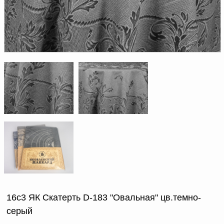
Доверенность на
получение груза
Документы по работе с
персональными данными
Письмо руководителю
Вопросы и ответы
Добавить
Новости | Статьи
в
корзину
16с3 ЯК Скатерть D-183 "Овальная" цв.темно-
серый