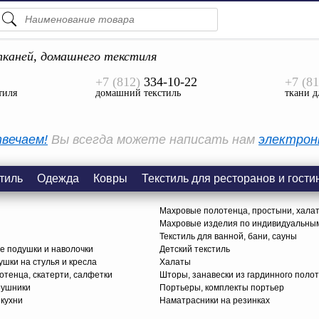
ПОДСКАЗКИ
ТОВАРЫ
каней, домашнего текстиля
+7 (812)
334-10-22
+7 (81
Просмотреть Все
тиля
домашний текстиль
ткани д
КАТЕГОРИИ
вечаем!
Вы всегда можете написать нам
электрон
тиль
Одежда
Ковры
Текстиль для ресторанов и гости
Махровые полотенца, простыни, хала
Махровые изделия по индивидуальны
Текстиль для ванной, бани, сауны
е подушки и наволочки
Детский текстиль
ушки на стулья и кресла
Халаты
тенца, скатерти, салфетки
Шторы, занавески из гардинного поло
рушники
Портьеры, комплекты портьер
 кухни
Наматрасники на резинках