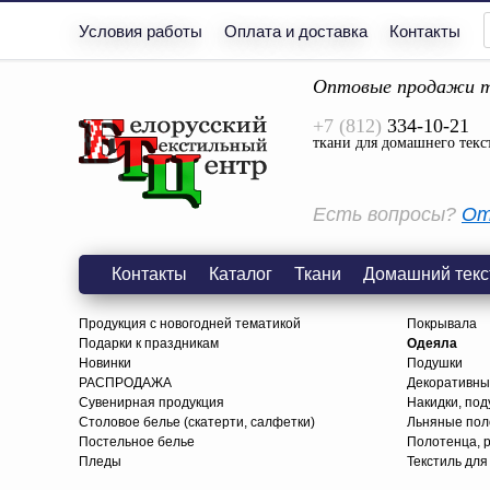
Условия работы
Оплата и доставка
Контакты
Оптовые продажи т
+7 (812)
334-10-21
ткани для домашнего текс
Есть вопросы?
От
Контакты
Каталог
Ткани
Домашний текс
Продукция с новогодней тематикой
Покрывала
Подарки к праздникам
Одеяла
Новинки
Подушки
РАСПРОДАЖА
Декоративны
Сувенирная продукция
Накидки, под
Столовое белье (скатерти, салфетки)
Льняные поло
Постельное белье
Полотенца, 
Пледы
Текстиль для