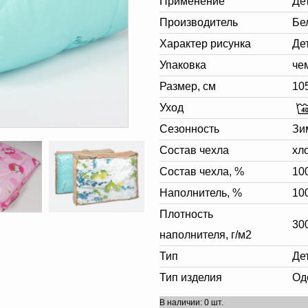
Применение
Де
Производитель
Бе
Характер рисунка
Де
Упаковка
че
Размер, см
10
Уход
Сезонность
Зи
Состав чехла
хл
Состав чехла, %
10
Наполнитель, %
10
Плотность
30
наполнителя, г/м2
Тип
Де
Тип изделия
Од
В наличии: 0 шт.