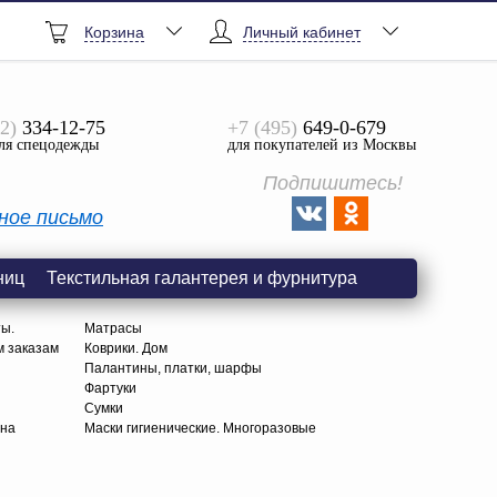
Корзина
Личный кабинет
2)
334-12-75
+7 (495)
649-0-679
ля спецодежды
для покупателей из Москвы
Подпишитесь!
ное письмо
ниц
Текстильная галантерея и фурнитура
ты.
Матрасы
м заказам
Коврики. Дом
Палантины, платки, шарфы
Фартуки
Сумки
тна
Маски гигиенические. Многоразовые