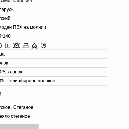
тские
,
Спальня
ларусь
тский
модан ПВХ на молнии
5*140
ма
опок
0 % хлопок
0% Полиэфирное волокно.
0
тское
,
Стеганое
еяло стеганое