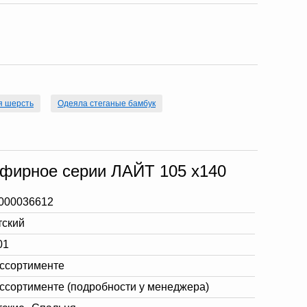
я шерсть
Одеяла стеганые бамбук
фирное серии ЛАЙТ 105 х140
000036612
тский
01
ассортименте
ассортименте (подробности у менеджера)