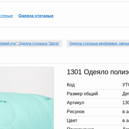
стяные
Одеяла стеганые
яжий пух", Одеяла стеганые "Шелк"
Одеяла стеганые верблюжья, овечь
1301 Одеяло полиэ
Код
УТ
Размер общий
Де
Артикул
13
Рисунок
в 
Цвет
в 