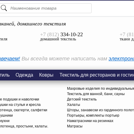
ПОДСКАЗКИ
ТОВАРЫ
каней, домашнего текстиля
+7 (812)
334-10-22
+7 (81
Просмотреть Все
тиля
домашний текстиль
ткани д
КАТЕГОРИИ
вечаем!
Вы всегда можете написать нам
электрон
тиль
Одежда
Ковры
Текстиль для ресторанов и гости
Махровые изделия по индивидуальны
Текстиль для ванной, бани, сауны
е подушки и наволочки
Детский текстиль
ушки на стулья и кресла
Халаты
тенца, скатерти, салфетки
Шторы, занавески из гардинного поло
рушники
Портьеры, комплекты портьер
 кухни
Наматрасники на резинках
лотенца, простыни, халаты.
Матрасы