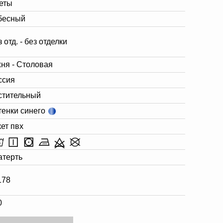
еты
бесный
 отд. - без отделки
хня - Столовая
ссия
стительный
тенки синего
кет пвх
атерть
178
0