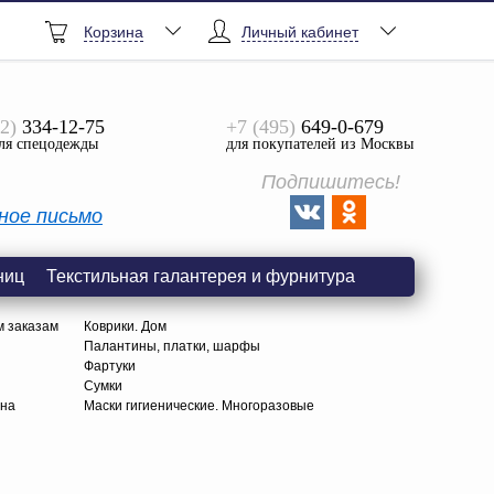
Корзина
Личный кабинет
2)
334-12-75
+7 (495)
649-0-679
ля спецодежды
для покупателей из Москвы
Подпишитесь!
ное письмо
ниц
Текстильная галантерея и фурнитура
м заказам
Коврики. Дом
Палантины, платки, шарфы
Фартуки
Сумки
тна
Маски гигиенические. Многоразовые