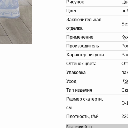
Рисунок
Цв
Цвет
не
Заключительная
Без
отделка
Применение
Ку
Производитель
Ро
Характер рисунка
Ра
Оттенок цвета
От
Упаковка
па
Уход
Тип изделия
Ск
Размер скатерти,
D-
см
Плотность, г/м²
22
В наличии: 0 шт.