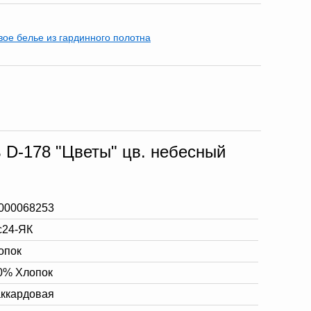
вое белье из гардинного полотна
ь D-178 "Цветы" цв. небесный
000068253
с24-ЯК
опок
0% Хлопок
ккардовая