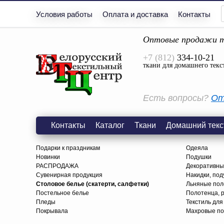
Условия работы
Оплата и доставка
Контакты
Оптовые продажи т
+7 (812)
334-10-21
ткани для домашнего текс
Есть вопросы?
От
Контакты
Каталог
Ткани
Домашний текс
Подарки к праздникам
Одеяла
Новинки
Подушки
РАСПРОДАЖА
Декоративны
Сувенирная продукция
Накидки, под
Столовое белье (скатерти, салфетки)
Льняные поло
Постельное белье
Полотенца, 
Пледы
Текстиль для
Покрывала
Махровые по