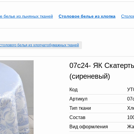
е белье из льняных тканей
Столовое белье из хлопка
Столо
столового белья из хлопчатобумажных тканей
07с24- ЯК Скатерт
(сиреневый)
Код
УТ
Артикул
07
Тип ткани
Хл
Состав
10
Вид оформления
Жа