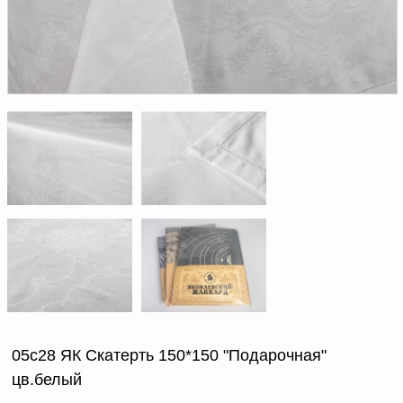
Доверенность на
получение груза
Документы по работе с
персональными данными
Письмо руководителю
Вопросы и ответы
Добавить
Новости | Статьи
в
корзину
05с28 ЯК Скатерть 150*150 "Подарочная"
цв.белый