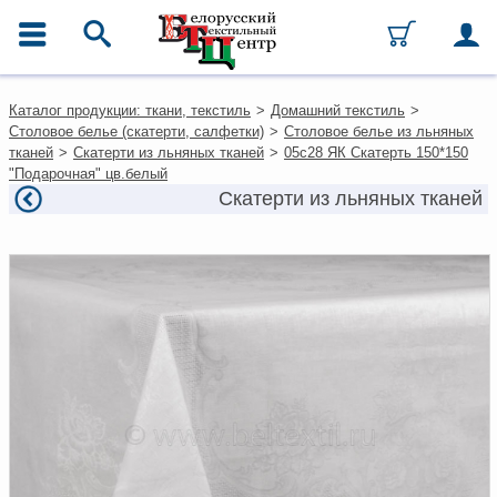
ГЛАВНОЕ МЕНЮ
Контакты
Каталог продукции: ткани, текстиль
>
Домашний текстиль
>
Каталог
Столовое белье (скатерти, салфетки)
>
Столовое белье из льняных
Ткани
тканей
>
Скатерти из льняных тканей
>
05с28 ЯК Скатерть 150*150
Домашний текстиль
"Подарочная" цв.белый
Одежда
Скатерти из льняных тканей
Ковры
Текстиль для ресторанов и
гостиниц
Текстильная галантерея и
фурнитура
Условия работы
Оплата и доставка
Как оформить заказ
Вакансии
Как нас найти
Написать нам